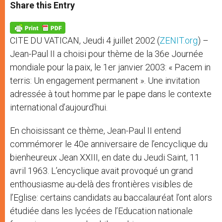
t
s
e
t
r
Share this Entry
s
e
b
t
e
A
n
o
e
p
g
o
r
p
e
k
CITE DU VATICAN, Jeudi 4 juillet 2002 (
ZENIT.org
) –
r
Jean-Paul II a choisi pour thème de la 36e Journée
mondiale pour la paix, le 1er janvier 2003: « Pacem in
terris: Un engagement permanent ». Une invitation
adressée à tout homme par le pape dans le contexte
international d’aujourd’hui.
En choisissant ce thème, Jean-Paul II entend
commémorer le 40e anniversaire de l’encyclique du
bienheureux Jean XXIII, en date du Jeudi Saint, 11
avril 1963. L’encyclique avait provoqué un grand
enthousiasme au-delà des frontières visibles de
l’Eglise: certains candidats au baccalauréat l’ont alors
étudiée dans les lycées de l’Education nationale