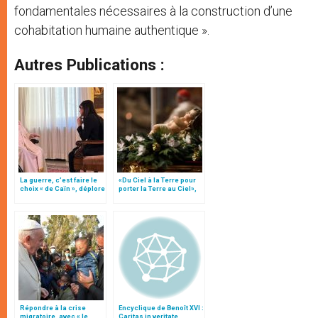
fondamentales nécessaires à la construction d’une
cohabitation humaine authentique ».
Autres Publications :
La guerre, c’est faire le
«Du Ciel à la Terre pour
choix « de Caïn », déplore
porter la Terre au Ciel»,
le pape François
par Mgr Francesco Follo
Répondre à la crise
Encyclique de Benoît XVI :
migratoire, avec « le
Caritas in veritate