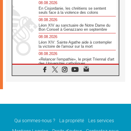
08.08.2026
En Cisjordanie, les chrétiens se sentent
seuls face à la violence des colons
08.08.2026
Léon XIV au sanctuaire de Notre Dame du
Bon Conseil à Genazzano en septembre
08.08.2026
Léon XIV: Sainte Agathe aide à contempler
la victoire de l'amour sur la mort
08.08.2026
«Relancer l'empathie», le projet Triennal d'art
des Universités catholiques
08.08.2026
Signis 2026, donner la parole aux religieuses
catholiques
08.08.2026
Au Bangladesh, l'Église accompagne les
Dalits sur le chemin de la dignité
07.08.2026
Philippines: le vicariat apostolique de
Calapan devient un diocèse
Qui sommes-nous ?
La propriété
Les services
07.08.2026
Congo-Brazzaville: le 15 août, entre solennité