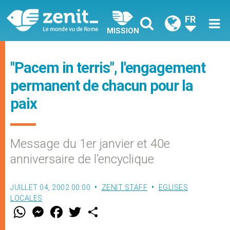
FR
MISSION
"Pacem in terris", l'engagement
permanent de chacun pour la
paix
Message du 1er janvier et 40e
anniversaire de l’encyclique
JUILLET 04, 2002 00:00
ZENIT STAFF
EGLISES
LOCALES
W
M
F
T
S
h
e
a
w
h
a
s
c
i
a