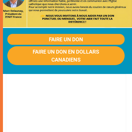
FAIRE UN DON
FAIRE UN DON EN DOLLARS
CANADIENS