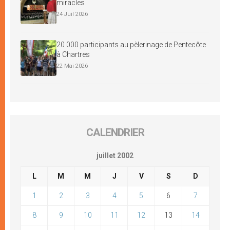
miracles
24 Juil 2026
20 000 participants au pèlerinage de Pentecôte
à Chartres
22 Mai 2026
CALENDRIER
juillet 2002
L
M
M
J
V
S
D
1
2
3
4
5
6
7
8
9
10
11
12
13
14