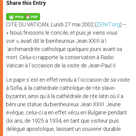
t
s
e
t
r
Share this Entry
s
e
b
t
e
A
n
o
e
p
g
o
r
p
e
k
CITE DU VATICAN, Lundi 27 mai 2002 (
ZENIT.org
) –
r
« Nous finissons le concile, et puis je viens vous
voir », avait dit le bienheureux Jean XXIII à l
´archimandrite catholique quelques jours avant sa
mort. Celui-ci rapporte la conservation à Radio
Vatican à l´occasion de la visite de Jean-Paul II.
Le pape s´est en effet rendu à l´occasion de sa visite
à Sofia, à la cathédrale catholique de rite slave-
byzantin, ainsi qu´à la cathédrale de rite latin où il a
béni une statue du bienheureux Jean XXIII. Jeune
évêque, celui-ci a en effet vécu en Bulgarie pendant
dix ans, de 1925 à 1934, en tant que visiteur puis
délégué apostolique, laissant un souvenir durable.