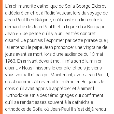
L´archimandrite catholique de Sofia George Elderov
a déclaré en effet à Radio Vatican, lors du voyage de
Jean-Paul II en Bulgarie, qu´il existe un lien entre la
démarche de Jean-Paul II et la figure du « Bon pape
Jean »: « Je pense qu´il y a un lien très concret,
disait-il. Je pourrais l´exprimer par cette phrase que j
´ai entendu le pape Jean prononcer une vingtaine de
jours avant sa mort, lors d´une audience du 13 mai
1963. En arrivant devant moi, il m´a serré la min en
disant: « Nous finissons le concile, et puis je viens
vous voir ». Il n´ pas pu. Maintenant, avec Jean-Paul II,
c´est comme s´il revenait lui-même en Bulgarie. Je
crois qu´il avait appris à apprécier et à aimer l
´Orthodoxie. On a des témoignages qui confirment
qu´il se rendait assez souvent à la cathédrale
orthodoxe de Sofia, où Jean-Paul II s´est déjà rendu.