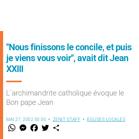
"Nous finissons le concile, et puis
je viens vous voir", avait dit Jean
XXIII
L´archimandrite catholique évoque le
Bon pape Jean
MAI 27, 2002 00:00
ZENIT STAFF
EGLISES LOCALES
W
M
F
T
S
h
e
a
w
h
a
s
c
i
a