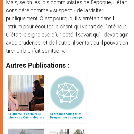
Mais, selon les lois communistes de l´époque, il était
considéré comme « suspect » de la visiter
publiquement. C´est pourquoi il s´arrêtait dans l
´atrium pour écouter le chant qui venait de l´intérieur.
C´était le signe que d´un côté il savait qu´il devait agir
avec prudence, et de l´autre, il sentait qu´il pouvait en
tirer un bienfait spirituel ».
Autres Publications :
La guerre, c’est faire le
Azerbaïdjan/Bulgarie:
choix « de Caïn », déplore
Programme du voyage
le pape François
de Jean-Paul II (22-26
mai)