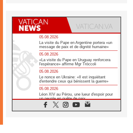
05.08.2026
La visite du Pape en Argentine portera «un
message de paix et de dignité humaine»
05.08.2026
«La visite du Pape en Uruguay renforcera
l'espérance» affirme Mgr Tróccoli
05.08.2026
Le nonce en Ukraine: «Il est inquiétant
d'entendre ceux qui bénissent la guerre»
05.08.2026
Léon XIV au Pérou, une lueur d'espoir pour
un peuple en quête de paix
05.08.2026
SCEAM: L'Église en Afrique vers
l'Assemblée ecclésiale de 2028 depuis
Addis-Abeba
05.08.2026
Le Pape exprime ses condoléances suite au