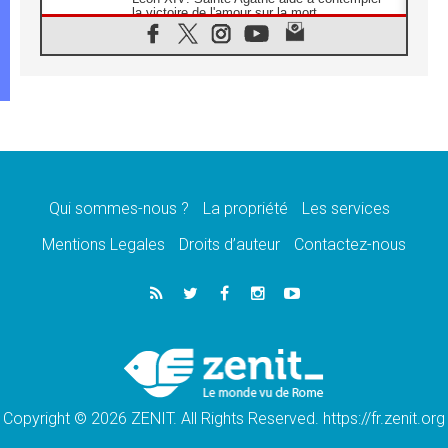
la victoire de l'amour sur la mort
08.08.2026
«Relancer l'empathie», le projet Triennal d'art
des Universités catholiques
08.08.2026
Signis 2026, donner la parole aux religieuses
catholiques
08.08.2026
Au Bangladesh, l'Église accompagne les
Dalits sur le chemin de la dignité
Qui sommes-nous ?
La propriété
Les services
07.08.2026
Philippines: le vicariat apostolique de
Mentions Legales
Droits d’auteur
Contactez-nous
Calapan devient un diocèse
07.08.2026
Congo-Brazzaville: le 15 août, entre solennité
de l'Assomption et mémoire nationale
07.08.2026
«La paix commence par l'empathie» estime
le cardinal Parolin
Copyright © 2026 ZENIT. All Rights Reserved. https://fr.zenit.org