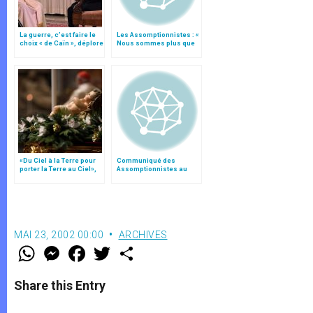
La guerre, c’est faire le
Les Assomptionnistes : «
choix « de Caïn », déplore
Nous sommes plus que
le pape François
jamais fidèles à notre
fondateur et au Saint-
Père »
«Du Ciel à la Terre pour
Communiqué des
porter la Terre au Ciel»,
Assomptionnistes au
par Mgr Francesco Follo
terme de leur 32e
Chapitre général
MAI 23, 2002 00:00
ARCHIVES
W
M
F
T
S
h
e
a
w
h
a
s
c
i
a
t
s
e
t
r
Share this Entry
s
e
b
t
e
A
n
o
e