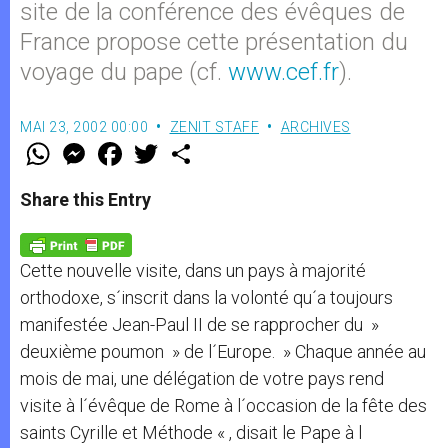
site de la conférence des évêques de
France propose cette présentation du
voyage du pape (cf.
www.cef.fr
).
MAI 23, 2002 00:00
ZENIT STAFF
ARCHIVES
W
M
F
T
S
h
e
a
w
h
a
s
c
i
a
t
s
e
t
r
Share this Entry
s
e
b
t
e
A
n
o
e
p
g
o
r
p
e
k
Cette nouvelle visite, dans un pays à majorité
r
orthodoxe, s´inscrit dans la volonté qu´a toujours
manifestée Jean-Paul II de se rapprocher du »
deuxième poumon » de l´Europe. » Chaque année au
mois de mai, une délégation de votre pays rend
visite à l´évêque de Rome à l´occasion de la fête des
saints Cyrille et Méthode « , disait le Pape à l