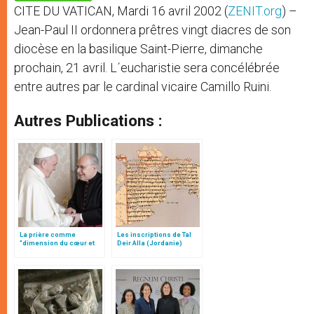
p
e
k
CITE DU VATICAN, Mardi 16 avril 2002 (
ZENIT.org
) –
r
Jean-Paul II ordonnera prêtres vingt diacres de son
diocèse en la basilique Saint-Pierre, dimanche
prochain, 21 avril. L´eucharistie sera concélébrée
entre autres par le cardinal vicaire Camillo Ruini.
Autres Publications :
La prière comme
Les inscriptions de Tal
"dimension du cœur et
Deir Alla (Jordanie)
acte de liberté", par Mgr
Follo