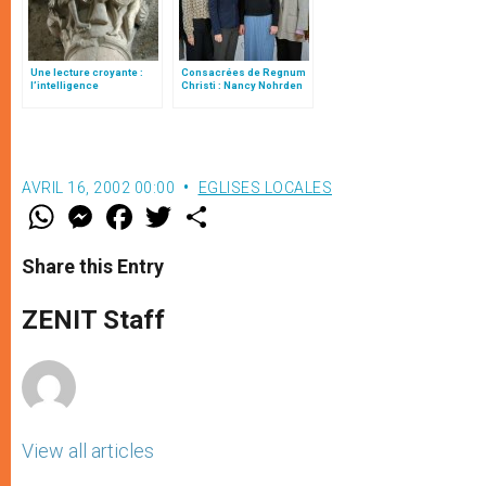
Une lecture croyante :
Consacrées de Regnum
l’intelligence
Christi : Nancy Nohrden
typologique des deux
réélue supérieure
Testaments
générale
AVRIL 16, 2002 00:00
EGLISES LOCALES
W
M
F
T
S
h
e
a
w
h
a
s
c
i
a
t
s
e
t
r
Share this Entry
s
e
b
t
e
A
n
o
e
p
g
o
r
ZENIT Staff
p
e
k
r
View all articles