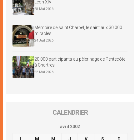
Léon XIV
28 Mai 2026
Mémoire de saint Charbel, le saint aux 30 000
miracles
24 Juil 2026
20 000 participants au pèlerinage de Pentecôte
à Chartres
22 Mai 2026
CALENDRIER
avril 2002
L
M
M
J
V
S
D