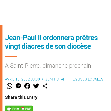
Jean-Paul II ordonnera prêtres
vingt diacres de son diocèse
A Saint-Pierre, dimanche prochain
AVRIL 16, 2002 00:00
ZENIT STAFF
EGLISES LOCALES
W
M
F
T
S
h
e
a
w
h
a
s
c
i
a
t
s
e
t
r
Share this Entry
s
e
b
t
e
A
n
o
e
p
g
o
r