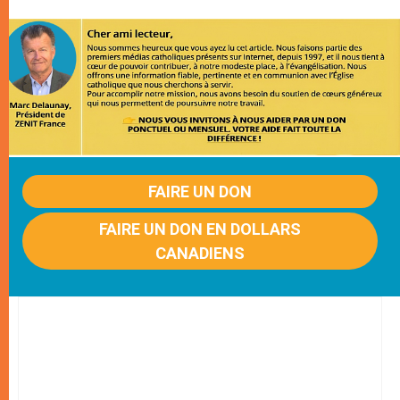
FAIRE UN DON
FAIRE UN DON EN DOLLARS
CANADIENS