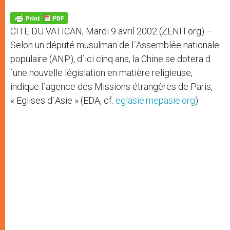
A
n
o
e
p
g
o
r
p
e
k
CITE DU VATICAN, Mardi 9 avril 2002 (ZENIT.org) –
r
Selon un député musulman de l´Assemblée nationale
populaire (ANP), d´ici cinq ans, la Chine se dotera d
´une nouvelle législation en matière religieuse,
indique l´agence des Missions étrangères de Paris,
« Eglises d´Asie » (EDA, cf.
eglasie.mepasie.org
)