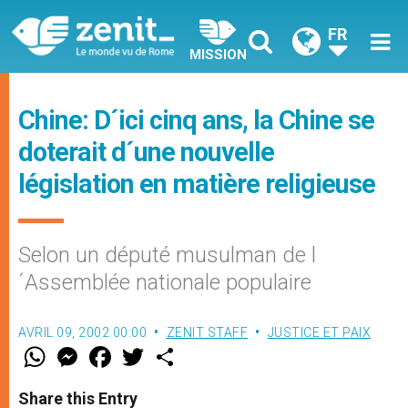
FR
MISSION
Chine: D´ici cinq ans, la Chine se
doterait d´une nouvelle
législation en matière religieuse
Selon un député musulman de l
´Assemblée nationale populaire
AVRIL 09, 2002 00:00
ZENIT STAFF
JUSTICE ET PAIX
W
M
F
T
S
h
e
a
w
h
a
s
c
i
a
t
s
e
t
r
Share this Entry
s
e
b
t
e