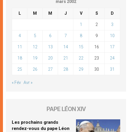
mars 2002
L
M
M
J
V
S
D
1
2
3
4
5
6
7
8
9
10
11
12
13
14
15
16
17
18
19
20
21
22
23
24
25
26
27
28
29
30
31
« Fév
Avr »
PAPE LÉON XIV
Les prochains grands
rendez-vous du pape Léon