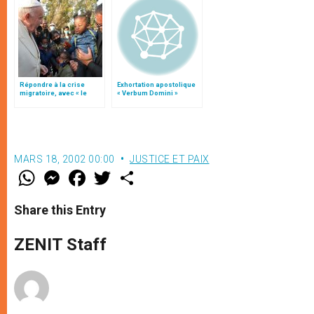
Répondre à la crise
Exhortation apostolique
migratoire, avec « le
« Verbum Domini »
style de l’humanité »!
(texte complet)
MARS 18, 2002 00:00
JUSTICE ET PAIX
W
M
F
T
S
h
e
a
w
h
a
s
c
i
a
t
s
e
t
r
Share this Entry
s
e
b
t
e
A
n
o
e
p
g
o
r
ZENIT Staff
p
e
k
r