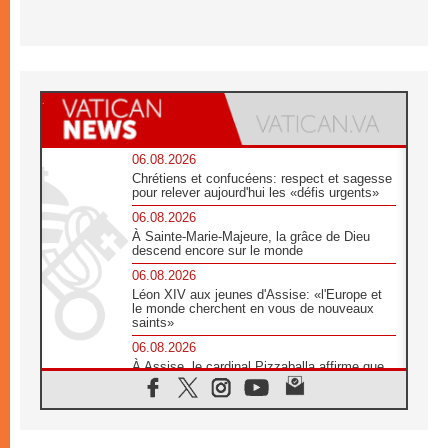
06.08.2026
Chrétiens et confucéens: respect et sagesse
pour relever aujourd'hui les «défis urgents»
06.08.2026
À Sainte-Marie-Majeure, la grâce de Dieu
descend encore sur le monde
06.08.2026
Léon XIV aux jeunes d'Assise: «l'Europe et
le monde cherchent en vous de nouveaux
saints»
06.08.2026
À Assise, le cardinal Pizzaballa affirme que
«les chrétiens veulent la paix»
06.08.2026
Au Mexique, le cardinal Parolin invite à être
aux côtés des marginalisées