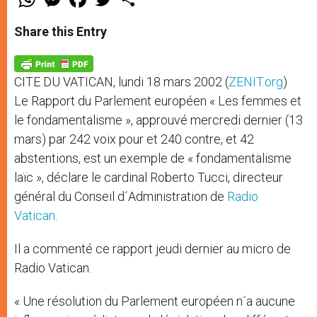
h
e
a
w
h
a
s
c
i
a
t
s
e
t
r
Share this Entry
s
e
b
t
e
A
n
o
e
p
g
o
r
p
e
k
CITE DU VATICAN, lundi 18 mars 2002 (
ZENIT.org
)
r
Le Rapport du Parlement européen « Les femmes et
le fondamentalisme », approuvé mercredi dernier (13
mars) par 242 voix pour et 240 contre, et 42
abstentions, est un exemple de « fondamentalisme
laïc », déclare le cardinal Roberto Tucci, directeur
général du Conseil d´Administration de
Radio
Vatican
.
Il a commenté ce rapport jeudi dernier au micro de
Radio Vatican.
« Une résolution du Parlement européen n´a aucune