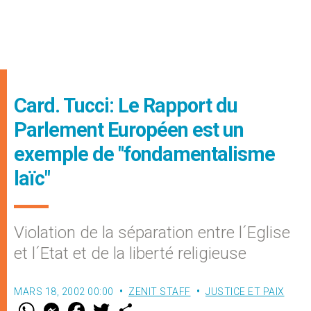
Card. Tucci: Le Rapport du
Parlement Européen est un
exemple de "fondamentalisme
laïc"
Violation de la séparation entre l´Eglise
et l´Etat et de la liberté religieuse
MARS 18, 2002 00:00
ZENIT STAFF
JUSTICE ET PAIX
W
M
F
T
S