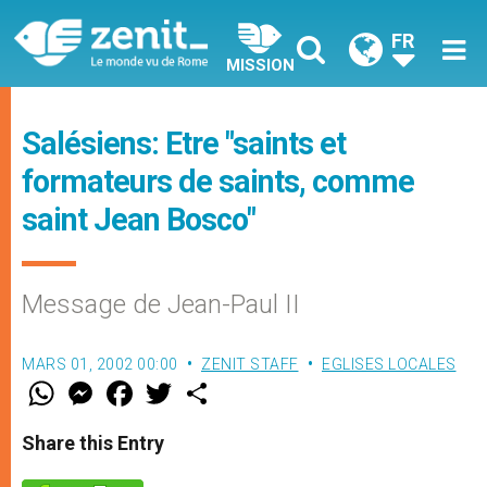
FR
MISSION
Salésiens: Etre "saints et
formateurs de saints, comme
saint Jean Bosco"
Message de Jean-Paul II
MARS 01, 2002 00:00
ZENIT STAFF
EGLISES LOCALES
W
M
F
T
S
h
e
a
w
h
a
s
c
i
a
t
s
e
t
r
Share this Entry
s
e
b
t
e
A
n
o
e