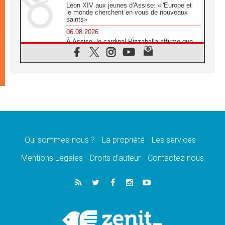
Léon XIV aux jeunes d'Assise: «l'Europe et
le monde cherchent en vous de nouveaux
saints»
06.08.2026
À Assise, le cardinal Pizzaballa affirme que
«les chrétiens veulent la paix»
06.08.2026
Au Mexique, le cardinal Parolin invite à être
aux côtés des marginalisées
06.08.2026
À Assise, le Pape invite les jeunes à
«construire la civilisation de l'amour»
05.08.2026
La visite du Pape en Argentine portera «un
message de paix et de dignité humaine»
Qui sommes-nous ?
La propriété
Les services
05.08.2026
Mentions Legales
Droits d’auteur
Contactez-nous
«La visite du Pape en Uruguay renforcera
l'espérance» affirme Mgr Tróccoli
05.08.2026
Le nonce en Ukraine: «Il est inquiétant
d'entendre ceux qui bénissent la guerre»
05.08.2026
Léon XIV au Pérou, une lueur d'espoir pour
un peuple en quête de paix