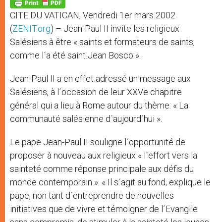
p
g
o
r
p
e
k
CITE DU VATICAN, Vendredi 1er mars 2002
r
(
ZENIT.org
) – Jean-Paul II invite les religieux
Salésiens à être « saints et formateurs de saints,
comme l´a été saint Jean Bosco ».
Jean-Paul II a en effet adressé un message aux
Salésiens, à l´occasion de leur XXVe chapitre
général qui a lieu à Rome autour du thème: « La
communauté salésienne d´aujourd´hui ».
Le pape Jean-Paul II souligne l´opportunité de
proposer à nouveau aux religieux « l´effort vers la
sainteté comme réponse principale aux défis du
monde contemporain ». « Il s´agit au fond, explique le
pape, non tant d´entreprendre de nouvelles
initiatives que de vivre et témoigner de l´Evangile