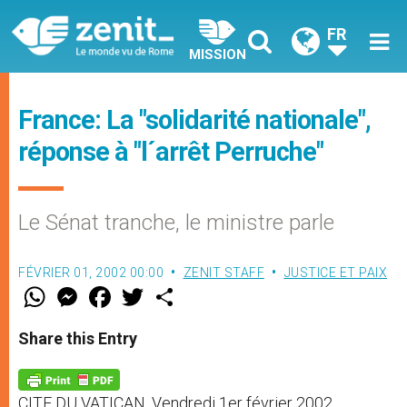
FR
MISSION
France: La "solidarité nationale",
réponse à "l´arrêt Perruche"
Le Sénat tranche, le ministre parle
FÉVRIER 01, 2002 00:00
ZENIT STAFF
JUSTICE ET PAIX
W
M
F
T
S
h
e
a
w
h
a
s
c
i
a
t
s
e
t
r
Share this Entry
s
e
b
t
e
A
n
o
e
p
g
o
r
p
e
k
CITE DU VATICAN, Vendredi 1er février 2002
r