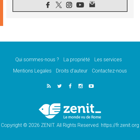
08.08.2026
Signis 2026, donner la parole aux religieuses
catholiques
08.08.2026
Au Bangladesh, l'Église accompagne les
Dalits sur le chemin de la dignité
07.08.2026
Philippines: le vicariat apostolique de
Calapan devient un diocèse
Qui sommes-nous ?
La propriété
Les services
07.08.2026
Congo-Brazzaville: le 15 août, entre solennité
Mentions Legales
Droits d’auteur
Contactez-nous
de l'Assomption et mémoire nationale
07.08.2026
«La paix commence par l'empathie» estime
le cardinal Parolin
07.08.2026
En Colombie, «la paix ne s'achète pas avec
une signature»
Copyright © 2026 ZENIT. All Rights Reserved. https://fr.zenit.org