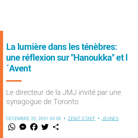
La lumière dans les ténèbres:
une réflexion sur "Hanoukka" et l
´Avent
Le directeur de la JMJ invité par une
synagogue de Toronto
DÉCEMBRE 20, 2001 00:00
ZENIT STAFF
JEUNES
W
M
F
T
S
h
e
a
w
h
a
s
c
i
a