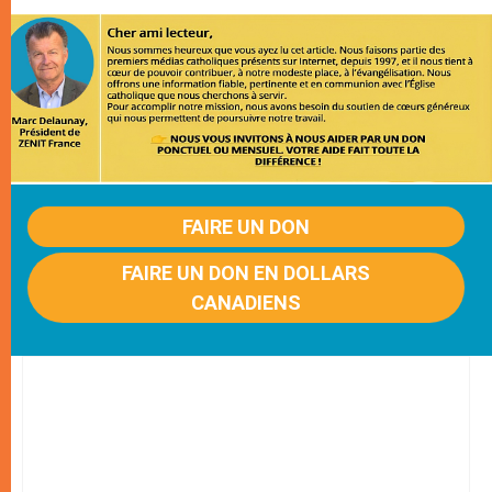
FAIRE UN DON
FAIRE UN DON EN DOLLARS
CANADIENS