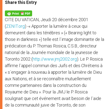
t
s
e
t
r
Share this Entry
s
e
b
t
e
A
n
o
e
p
g
o
r
p
e
k
CITE DU VATICAN, Jeudi 20 décembre 2001
r
(
ZENIT.org
) -« Apporter la lumière à ceux qui
demeurent dans les ténèbres » (« Bearing light to
those in darkness ») telle est l´image dominante de la
prédication du P. Thomas Rosica, C.S.B., directeur
national de la Journée mondiale de la jeunesse de
Toronto 2002 (
http://www.jmj2002.org
). Le P. Rosica
affirme l´appel commun des Juifs et des Chrétiens à
« s´engager à nouveau à apporter la lumière de Dieu
aux Nations, et à se reconnaître mutuellement
comme partenaires dans la construction du
Royaume de Dieu ». Pour la JMJ le P. Rosica
soulignait que cet événement avait besoin de l´aide
de la communauté juive de Toronto, de son