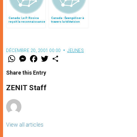
Canada: Le P. Rosica
Canada : Évangéliser à
reçoit la reconnaissance
travers la télévision
pontificale “Pro Ecclesia
et Pontifice”
DÉCEMBRE 20, 2001 00:00
JEUNES
W
M
F
T
S
h
e
a
w
h
a
s
c
i
a
t
s
e
t
r
Share this Entry
s
e
b
t
e
A
n
o
e
p
g
o
r
ZENIT Staff
p
e
k
r
View all articles