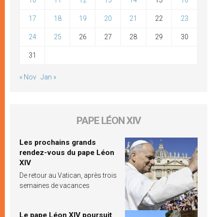
17
18
19
20
21
22
23
24
25
26
27
28
29
30
31
« Nov
Jan »
PAPE LÉON XIV
Les prochains grands
rendez-vous du pape Léon
XIV
De retour au Vatican, après trois
semaines de vacances
Le pape Léon XIV poursuit