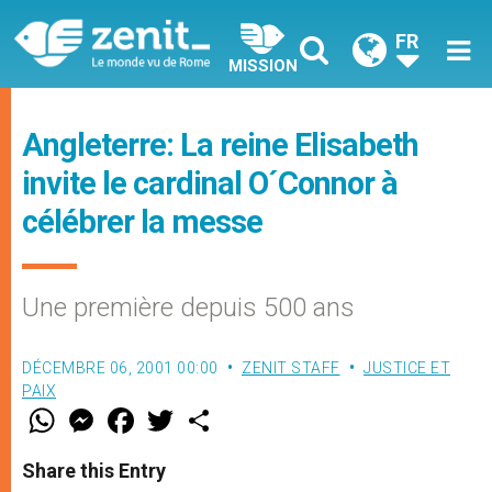
FR
MISSION
Angleterre: La reine Elisabeth
invite le cardinal O´Connor à
célébrer la messe
Une première depuis 500 ans
DÉCEMBRE 06, 2001 00:00
ZENIT STAFF
JUSTICE ET
PAIX
W
M
F
T
S
h
e
a
w
h
a
s
c
i
a
t
s
e
t
r
Share this Entry
s
e
b
t
e