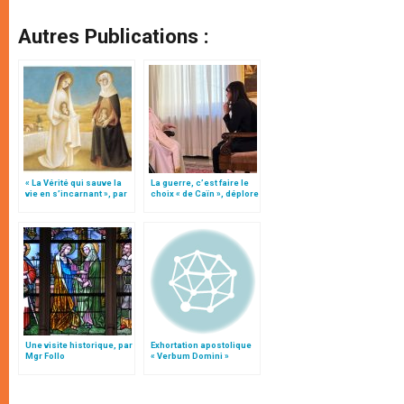
Autres Publications :
« La Vérité qui sauve la
La guerre, c’est faire le
vie en s’incarnant », par
choix « de Caïn », déplore
Mgr Follo
le pape François
Une visite historique, par
Exhortation apostolique
Mgr Follo
« Verbum Domini »