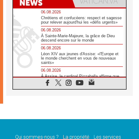
06.08.2026
Chrétiens et confucéens: respect et sagesse
pour relever aujourd'hui les «défis urgents»
06.08.2026
À Sainte-Marie-Majeure, la grâce de Dieu
descend encore sur le monde
06.08.2026
Léon XIV aux jeunes d'Assise: «l'Europe et
le monde cherchent en vous de nouveaux
saints»
06.08.2026
À Assise, le cardinal Pizzaballa affirme que
«les chrétiens veulent la paix»
06.08.2026
Au Mexique, le cardinal Parolin invite à être
aux côtés des marginalisées
06.08.2026
À Assise, le Pape invite les jeunes à
«construire la civilisation de l'amour»
05.08.2026
La visite du Pape en Argentine portera «un
message de paix et de dignité humaine»
Qui sommes-nous ?
La propriété
Les services