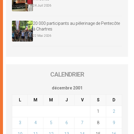
24 Juil 2026
20 000 participants au pèlerinage de Pentecôte
à Chartres
22 Mai 2026
CALENDRIER
décembre 2001
L
M
M
J
V
S
D
1
2
3
4
5
6
7
8
9
10
11
12
13
14
15
16