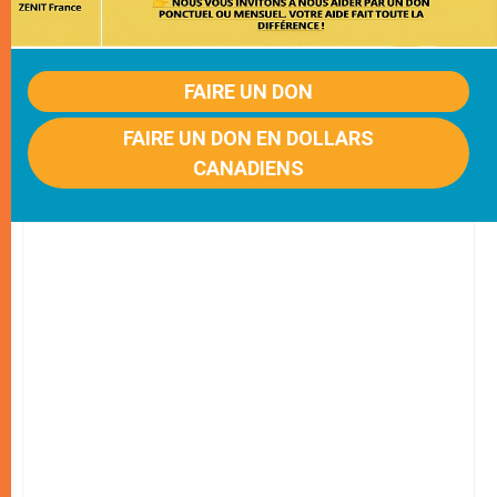
FAIRE UN DON
FAIRE UN DON EN DOLLARS
CANADIENS