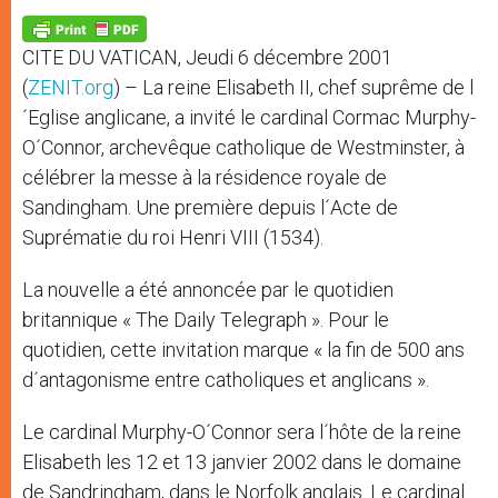
A
n
o
e
p
g
o
r
p
e
k
CITE DU VATICAN, Jeudi 6 décembre 2001
r
(
ZENIT.org
) – La reine Elisabeth II, chef suprême de l
´Eglise anglicane, a invité le cardinal Cormac Murphy-
O´Connor, archevêque catholique de Westminster, à
célébrer la messe à la résidence royale de
Sandingham. Une première depuis l´Acte de
Suprématie du roi Henri VIII (1534).
La nouvelle a été annoncée par le quotidien
britannique « The Daily Telegraph ». Pour le
quotidien, cette invitation marque « la fin de 500 ans
d´antagonisme entre catholiques et anglicans ».
Le cardinal Murphy-O´Connor sera l´hôte de la reine
Elisabeth les 12 et 13 janvier 2002 dans le domaine
de Sandringham, dans le Norfolk anglais. Le cardinal