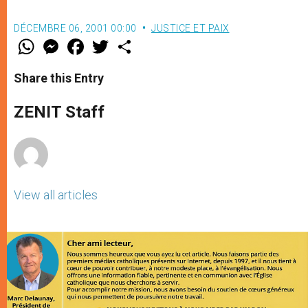
DÉCEMBRE 06, 2001 00:00
JUSTICE ET PAIX
W
M
F
T
S
h
e
a
w
h
a
s
c
i
a
t
s
e
t
r
Share this Entry
s
e
b
t
e
A
n
o
e
p
g
o
r
ZENIT Staff
p
e
k
r
View all articles