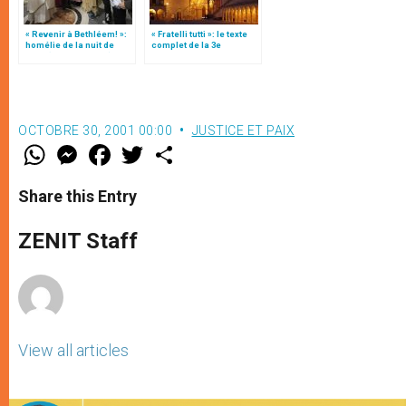
« Revenir à Bethléem! »:
« Fratelli tutti »: le texte
homélie de la nuit de
complet de la 3e
Noël (texte complet)
encyclique du pape
François
OCTOBRE 30, 2001 00:00
JUSTICE ET PAIX
W
M
F
T
S
h
e
a
w
h
a
s
c
i
a
t
s
e
t
r
Share this Entry
s
e
b
t
e
A
n
o
e
p
g
o
r
ZENIT Staff
p
e
k
r
View all articles