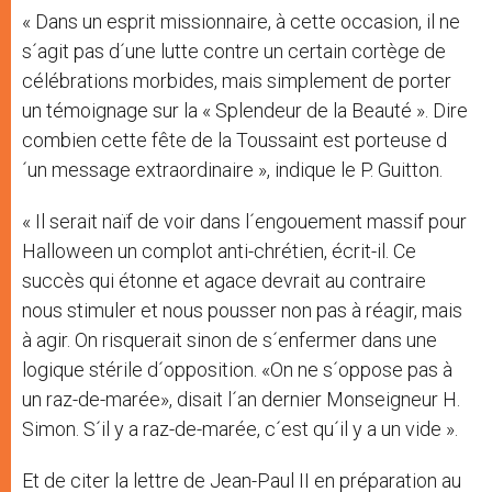
« Dans un esprit missionnaire, à cette occasion, il ne
s´agit pas d´une lutte contre un certain cortège de
célébrations morbides, mais simplement de porter
un témoignage sur la « Splendeur de la Beauté ». Dire
combien cette fête de la Toussaint est porteuse d
´un message extraordinaire », indique le P. Guitton.
« Il serait naïf de voir dans l´engouement massif pour
Halloween un complot anti-chrétien, écrit-il. Ce
succès qui étonne et agace devrait au contraire
nous stimuler et nous pousser non pas à réagir, mais
à agir. On risquerait sinon de s´enfermer dans une
logique stérile d´opposition. «On ne s´oppose pas à
un raz-de-marée», disait l´an dernier Monseigneur H.
Simon. S´il y a raz-de-marée, c´est qu´il y a un vide ».
Et de citer la lettre de Jean-Paul II en préparation au