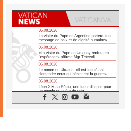
05.08.2026
La visite du Pape en Argentine portera «un
message de paix et de dignité humaine»
05.08.2026
«La visite du Pape en Uruguay renforcera
l'espérance» affirme Mgr Tróccoli
05.08.2026
Le nonce en Ukraine: «Il est inquiétant
d'entendre ceux qui bénissent la guerre»
05.08.2026
Léon XIV au Pérou, une lueur d'espoir pour
un peuple en quête de paix
05.08.2026
SCEAM: L'Église en Afrique vers
l'Assemblée ecclésiale de 2028 depuis
Addis-Abeba
05.08.2026
Le Pape exprime ses condoléances suite au
décès du cardinal Júlio Langa