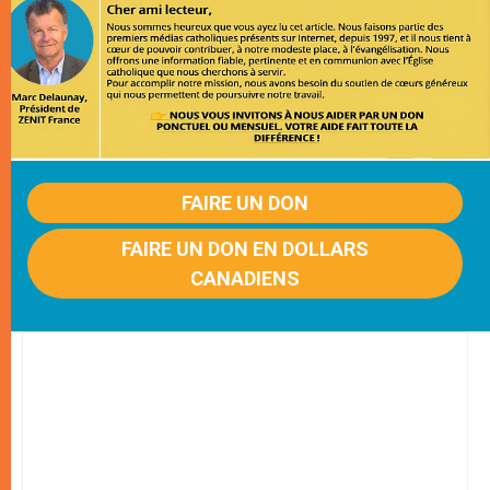
FAIRE UN DON
FAIRE UN DON EN DOLLARS
CANADIENS