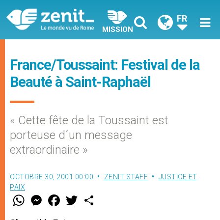
FR
MISSION
France/Toussaint: Festival de la
Beauté à Saint-Raphaël
« Cette fête de la Toussaint est
porteuse d´un message
extraordinaire »
OCTOBRE 30, 2001 00:00
ZENIT STAFF
JUSTICE ET
PAIX
W
M
F
T
S
h
e
a
w
h
a
s
c
i
a
t
s
e
t
r