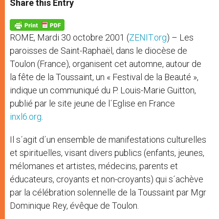
Share this Entry
s
e
b
t
e
A
n
o
e
p
g
o
r
p
e
k
ROME, Mardi 30 octobre 2001 (
ZENIT.org
) – Les
r
paroisses de Saint-Raphaël, dans le diocèse de
Toulon (France), organisent cet automne, autour de
la fête de la Toussaint, un « Festival de la Beauté »,
indique un communiqué du P. Louis-Marie Guitton,
publié par le site jeune de l´Eglise en France
inxl6.org
.
Il s´agit d´un ensemble de manifestations culturelles
et spirituelles, visant divers publics (enfants, jeunes,
mélomanes et artistes, médecins, parents et
éducateurs, croyants et non-croyants) qui s´achève
par la célébration solennelle de la Toussaint par Mgr
Dominique Rey, évêque de Toulon.