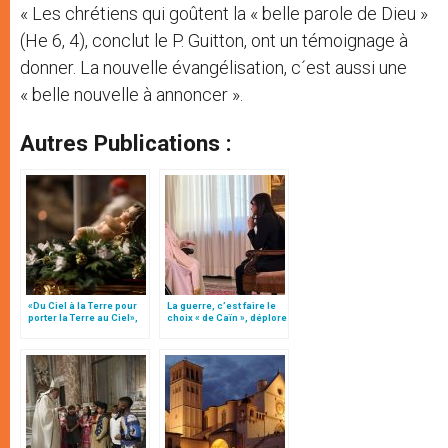
« Les chrétiens qui goûtent la « belle parole de Dieu »
(He 6, 4), conclut le P. Guitton, ont un témoignage à
donner. La nouvelle évangélisation, c´est aussi une
« belle nouvelle à annoncer ».
Autres Publications :
«Du Ciel à la Terre pour
La guerre, c’est faire le
porter la Terre au Ciel»,
choix « de Caïn », déplore
par Mgr Francesco Follo
le pape François