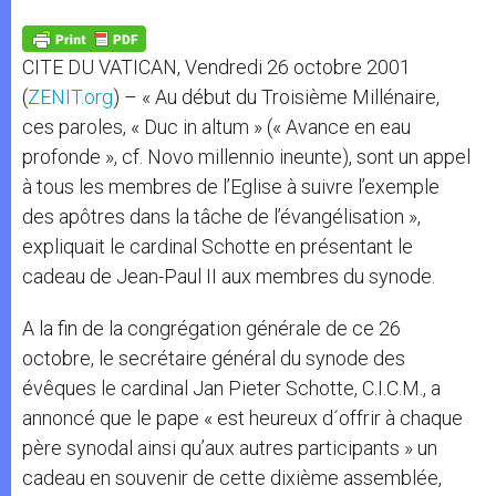
A
n
o
e
p
g
o
r
p
e
k
CITE DU VATICAN, Vendredi 26 octobre 2001
r
(
ZENIT.org
) – « Au début du Troisième Millénaire,
ces paroles, « Duc in altum » (« Avance en eau
profonde », cf. Novo millennio ineunte), sont un appel
à tous les membres de l’Eglise à suivre l’exemple
des apôtres dans la tâche de l’évangélisation »,
expliquait le cardinal Schotte en présentant le
cadeau de Jean-Paul II aux membres du synode.
A la fin de la congrégation générale de ce 26
octobre, le secrétaire général du synode des
évêques le cardinal Jan Pieter Schotte, C.I.C.M., a
annoncé que le pape « est heureux d´offrir à chaque
père synodal ainsi qu’aux autres participants » un
cadeau en souvenir de cette dixième assemblée,