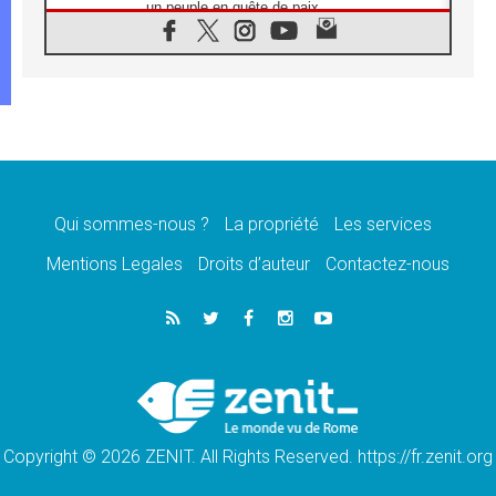
un peuple en quête de paix
05.08.2026
SCEAM: L'Église en Afrique vers
l'Assemblée ecclésiale de 2028 depuis
Addis-Abeba
05.08.2026
Le Pape exprime ses condoléances suite au
décès du cardinal Júlio Langa
05.08.2026
Le Pape attendu en novembre en Uruguay,
en Argentine et au Pérou
Qui sommes-nous ?
La propriété
Les services
05.08.2026
Mentions Legales
Droits d’auteur
Contactez-nous
Audience générale: la prière est un acte
d'espérance
04.08.2026
Léon XIV invite les Chevaliers de Colomb à
être des «prophètes de l'harmonie»
04.08.2026
Au Nigéria, attaques d'église, meurtre et
enlèvements de religieux suscitent l'émotion
Copyright © 2026 ZENIT. All Rights Reserved. https://fr.zenit.org