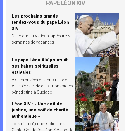
PAPE LÉON XIV
Les prochains grands
rendez-vous du pape Léon
XIV
De retour au Vatican, après trois
semaines de vacances
Le pape Léon XIV poursuit
ses haltes spirituelles
estivales
Visites privées du sanctuaire de
Vallepietra et de deux monastères
bénédictins à Subiaco
Léon XIV : « Une soif de
justice, une soif de charité
authentique »
Lors d’un déjeuner solidaire à
Castel Gandolfo, Léon XIV appelle