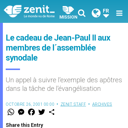
FR
MISSION
Le cadeau de Jean-Paul II aux
membres de l´assemblée
synodale
Un appel à suivre l’exemple des apôtres
dans la tâche de l’évangélisation
OCTOBRE 26, 2001 00:00
ZENIT STAFF
ARCHIVES
W
M
F
T
S
h
e
a
w
h
a
s
c
i
a
t
s
e
t
r
Share this Entry
s
e
b
t
e