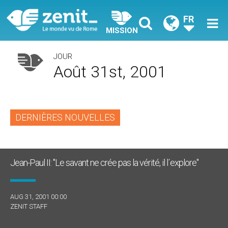
FR
MISSION
JOUR
Août 31st, 2001
DERNIÈRES NOUVELLES
Jean-Paul II: "Le savant ne crée pas la vérité, il l´explore"
AUG 31, 2001 00:00
ZENIT STAFF