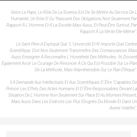
Selon Le Pape, Le Rôle De La Science Est De Se Mettre Au Service De L
´humanité, Un Rôle D´ou "naissent Des Obligations Non Seulement Par
Rapport À L´homme Et À La Société Mais Aussi, Et Peut-Être Surtout, Par
Rapport À La Vérité Elle-Même".
Le Saint Père A Expliqué Que "l´université Et N´importe Quel Centre
Scientifique, Doit Non Seulement Transmettre Des Connaissances Mais
Aussi Enseigner À Reconnaître L´honnêteté Des Méthodes. Ils Doivent
Également Avoir Le Courage De Renoncer À Ce Qui Est Possible Sur Le Plan
De La Méthode, Mais Répréhensible Sur Le Plan Éthique".
Il A Demandé Aux Intellectuels Et Aux Scientifiques D´être "capables De
Prévoir Les Effets Des Actes Humains Et D´être Responsables Devant La
Situation De L´homme Non Seulement Sur Place Et Au Moment Présent,
Mais Aussi Dans Les Endroits Les Plus Éloignés Du Monde Et Dans Un
Avenir Indéfini".