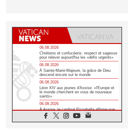
06.08.2026
Chrétiens et confucéens: respect et sagesse
pour relever aujourd'hui les «défis urgents»
06.08.2026
À Sainte-Marie-Majeure, la grâce de Dieu
descend encore sur le monde
06.08.2026
Léon XIV aux jeunes d'Assise: «l'Europe et
le monde cherchent en vous de nouveaux
saints»
06.08.2026
À Assise, le cardinal Pizzaballa affirme que
«les chrétiens veulent la paix»
06.08.2026
Au Mexique, le cardinal Parolin invite à être
aux côtés des marginalisées