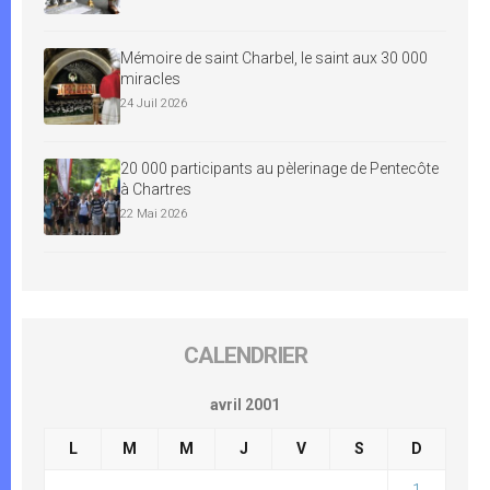
Mémoire de saint Charbel, le saint aux 30 000
miracles
24 Juil 2026
20 000 participants au pèlerinage de Pentecôte
à Chartres
22 Mai 2026
CALENDRIER
avril 2001
L
M
M
J
V
S
D
1