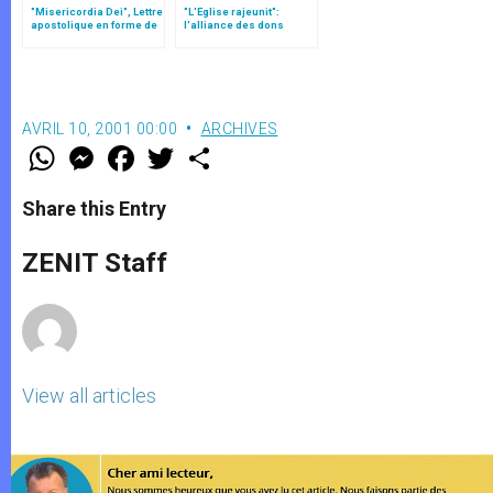
"Misericordia Dei", Lettre
"L'Eglise rajeunit":
apostolique en forme de
l'alliance des dons
"motu proprio"
hiérarchiques et des
dons charismatiques
AVRIL 10, 2001 00:00
ARCHIVES
W
M
F
T
S
h
e
a
w
h
a
s
c
i
a
t
s
e
t
r
Share this Entry
s
e
b
t
e
A
n
o
e
p
g
o
r
ZENIT Staff
p
e
k
r
View all articles