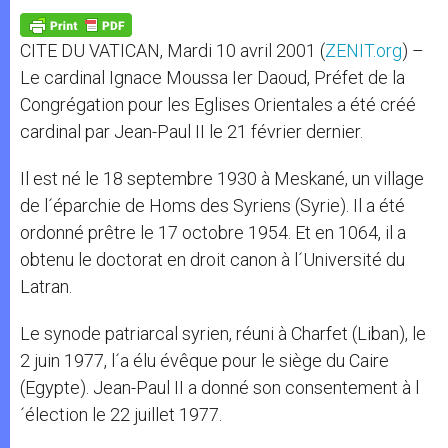
A
n
o
e
p
g
o
r
p
e
k
CITE DU VATICAN, Mardi 10 avril 2001 (
ZENIT.org
) –
r
Le cardinal Ignace Moussa Ier Daoud, Préfet de la
Congrégation pour les Eglises Orientales a été créé
cardinal par Jean-Paul II le 21 février dernier.
Il est né le 18 septembre 1930 à Meskané, un village
de l´éparchie de Homs des Syriens (Syrie). Il a été
ordonné prêtre le 17 octobre 1954. Et en 1064, il a
obtenu le doctorat en droit canon à l´Université du
Latran.
Le synode patriarcal syrien, réuni à Charfet (Liban), le
2 juin 1977, l´a élu évêque pour le siège du Caire
(Egypte). Jean-Paul II a donné son consentement à l
´élection le 22 juillet 1977.