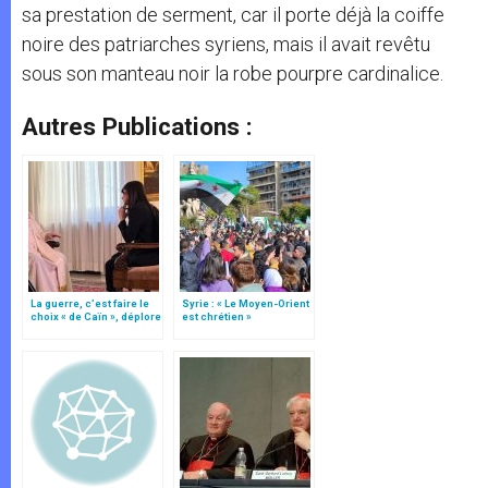
sa prestation de serment, car il porte déjà la coiffe
noire des patriarches syriens, mais il avait revêtu
sous son manteau noir la robe pourpre cardinalice.
Autres Publications :
La guerre, c’est faire le
Syrie : « Le Moyen-Orient
choix « de Caïn », déplore
est chrétien »
le pape François