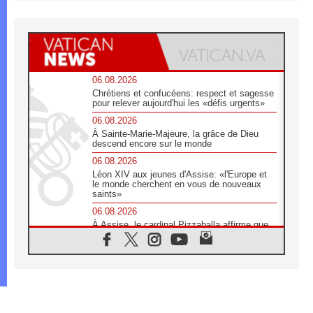
06.08.2026
Chrétiens et confucéens: respect et sagesse
pour relever aujourd'hui les «défis urgents»
06.08.2026
À Sainte-Marie-Majeure, la grâce de Dieu
descend encore sur le monde
06.08.2026
Léon XIV aux jeunes d'Assise: «l'Europe et
le monde cherchent en vous de nouveaux
saints»
06.08.2026
À Assise, le cardinal Pizzaballa affirme que
«les chrétiens veulent la paix»
06.08.2026
Au Mexique, le cardinal Parolin invite à être
aux côtés des marginalisées
06.08.2026
À Assise, le Pape invite les jeunes à