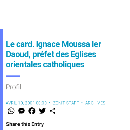
Le card. Ignace Moussa Ier
Daoud, préfet des Eglises
orientales catholiques
Profil
AVRIL 10, 2001 00:00
ZENIT STAFF
ARCHIVES
W
M
F
T
S
h
e
a
w
h
a
s
c
i
a
t
s
e
t
r
Share this Entry
s
e
b
t
e