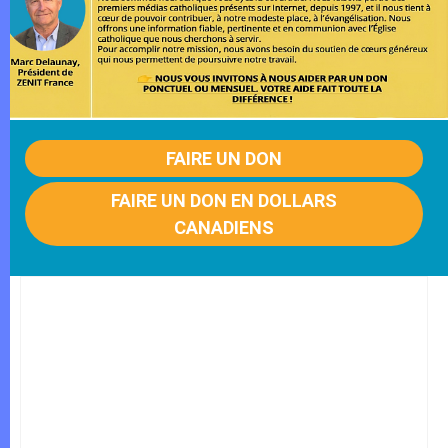
FAIRE UN DON
FAIRE UN DON EN DOLLARS
CANADIENS