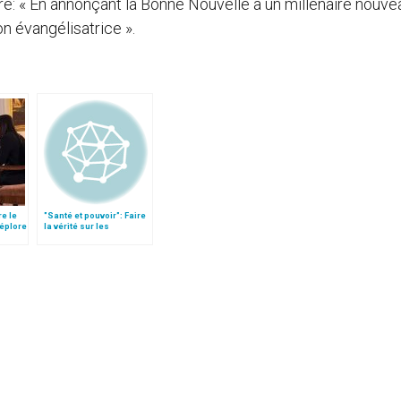
re: « En annonçant la Bonne Nouvelle à un millénaire nouvea
 évangélisatrice ».
re le
"Santé et pouvoir": Faire
déplore
la vérité sur les
expériences et les
politiques médicales