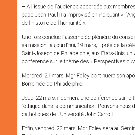
– A l´issue de l´audience accordée aux membres 
pape Jean-Paul II a improvisé en indiquant « l´A
de l´histoire de l´humanité ».
Une fois conclue l´assemblée plénière du conseil
sa mission : aujourd´hui, 19 mars, il préside la c
Saint-Joseph de Philadelphie, aux Etats-Unis, univ
conférence sur le thème des « Perspectives ouver
Mercredi 21 mars, Mgr Foley continuera son apo
Borromée de Philadelphie.
Jeudi 22 mars, il donnera une conférence sur le t
´éthique dans la communication. Pouvons-nous dir
catholiques de l´Université John Carroll.
Enfin, vendredi 23 mars, Mgr Foley sera au Sémin