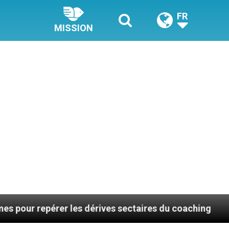
FR
MISSION
pérer les dérives sectaires du coaching
La plus