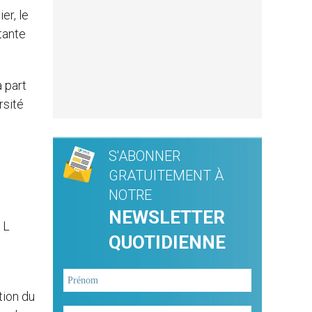
er, le
tante
 part
rsité
S'ABONNER
GRATUITEMENT À
NOTRE
NEWSLETTER
 L
QUOTIDIENNE
tion du