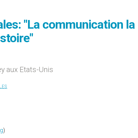
les: "La communication la
stoire"
y aux Etats-Unis
LES
rg
)