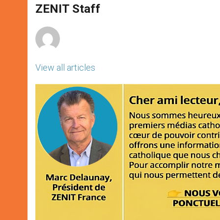
p
g
o
r
ZENIT Staff
p
e
k
r
View all articles