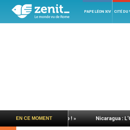
PAPE LÉON XIV
CITÉ DU
Allons-y ! Let’s go ! »
Nicaragua : L’ONU exige 
EN CE MOMENT