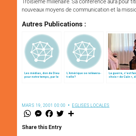
Troisième millénaire. Sa conférence aura pour tit
nouveaux moyens de communication et la mission
Autres Publications :
Les médias, don de Dieu
L´Amérique se relèvera-
La guerre, c’est fai
pour notre temps, par le
t-elle?
choix « de Caïn », 
patriarche Twal
le pape François
MARS 19, 2001 00:00
EGLISES LOCALES
W
M
F
T
S
h
e
a
w
h
a
s
c
i
a
t
s
e
t
r
Share this Entry
s
e
b
t
e
A
n
o
e