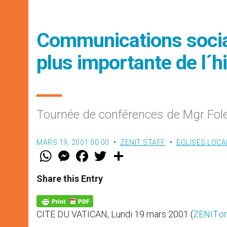
Communications socia
plus importante de l´hi
Tournée de conférences de Mgr Fole
MARS 19, 2001 00:00
ZENIT STAFF
EGLISES LOCA
W
M
F
T
S
h
e
a
w
h
a
s
c
i
a
t
s
e
t
r
Share this Entry
s
e
b
t
e
A
n
o
e
p
g
o
r
p
e
k
CITE DU VATICAN, Lundi 19 mars 2001 (
ZENIT.o
r