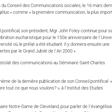
du Conseil des Communications sociales, le 16 mars derni
ngélus » comme « la première communication, la plus impor
 pontifical, son président, Mgr John Foley continue pour sa
élébration eucharistique pour le 150e anniversaire de l´Unive
ersité où le prélat a été étudiant. Il y donnera ensuite une
tes par le Grand Jubilé de l´An 2000 ».
stolat des communications au Séminaire Saint-Charles
hème de la dernière publication de son Conseil pontifical: «
e tout ce que nous voulons? », à l´Institut des Etudes
aire Notre-Dame de Cleveland, pour parler de l´évangélisa