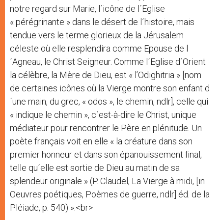
notre regard sur Marie, l´icône de l´Eglise
« pérégrinante » dans le désert de l´histoire, mais
tendue vers le terme glorieux de la Jérusalem
céleste où elle resplendira comme Epouse de l
´Agneau, le Christ Seigneur. Comme l´Eglise d´Orient
la célèbre, la Mère de Dieu, est « l’Odighitria » [nom
de certaines icônes où la Vierge montre son enfant d
´une main, du grec, « odos », le chemin, ndlr], celle qui
« indique le chemin », c´est-à-dire le Christ, unique
médiateur pour rencontrer le Père en plénitude. Un
poète français voit en elle « la créature dans son
premier honneur et dans son épanouissement final,
telle qu´elle est sortie de Dieu au matin de sa
splendeur originale » (P. Claudel, La Vierge à midi, [in
Oeuvres poétiques, Poèmes de guerre, ndlr] éd. de la
Pléiade, p. 540) ».<br>