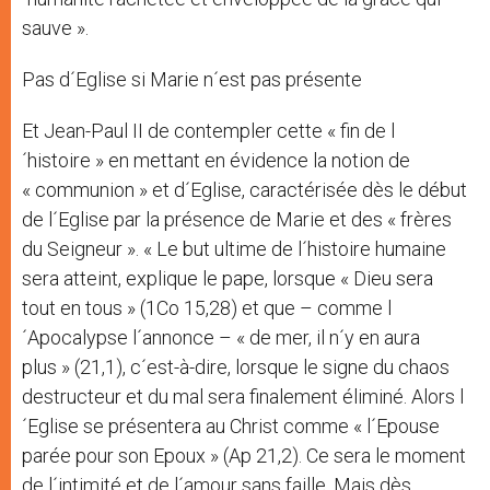
sauve ».
Pas d´Eglise si Marie n´est pas présente
Et Jean-Paul II de contempler cette « fin de l
´histoire » en mettant en évidence la notion de
« communion » et d´Eglise, caractérisée dès le début
de l´Eglise par la présence de Marie et des « frères
du Seigneur ». « Le but ultime de l´histoire humaine
sera atteint, explique le pape, lorsque « Dieu sera
tout en tous » (1Co 15,28) et que – comme l
´Apocalypse l´annonce – « de mer, il n´y en aura
plus » (21,1), c´est-à-dire, lorsque le signe du chaos
destructeur et du mal sera finalement éliminé. Alors l
´Eglise se présentera au Christ comme « l´Epouse
parée pour son Epoux » (Ap 21,2). Ce sera le moment
de l´intimité et de l´amour sans faille. Mais dès