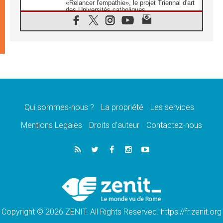
«Relancer l'empathie», le projet Triennal d'art
des Universités catholiques
08.08.2026
Signis 2026, donner la parole aux religieuses
catholiques
08.08.2026
Au Bangladesh, l'Église accompagne les
Dalits sur le chemin de la dignité
07.08.2026
Philippines: le vicariat apostolique de
Calapan devient un diocèse
Qui sommes-nous ?
La propriété
Les services
07.08.2026
Congo-Brazzaville: le 15 août, entre solennité
Mentions Legales
Droits d’auteur
Contactez-nous
de l'Assomption et mémoire nationale
07.08.2026
«La paix commence par l'empathie» estime
le cardinal Parolin
07.08.2026
En Colombie, «la paix ne s'achète pas avec
une signature»
Copyright © 2026 ZENIT. All Rights Reserved. https://fr.zenit.org