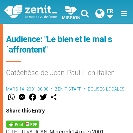
FR
MISSION
Audience: "Le bien et le mal s
´affrontent"
Catéchèse de Jean-Paul II en italien
MARS 14, 2001 00:00
ZENIT STAFF
EGLISES LOCALES
W
M
F
T
S
h
e
a
w
h
a
s
c
i
a
t
s
e
t
r
Share this Entry
s
e
b
t
e
A
n
o
e
p
g
o
r
p
e
k
CITE DU VATICAN, Mercredi 14 mars 2001
r