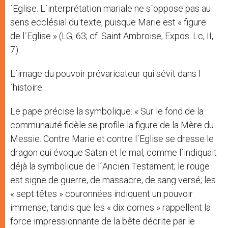
´Eglise. L´interprétation mariale ne s´oppose pas au
sens ecclésial du texte, puisque Marie est « figure
de l´Eglise » (LG, 63; cf. Saint Ambroise, Expos. Lc, II,
7).
L´image du pouvoir prévaricateur qui sévit dans l
´histoire
Le pape précise la symbolique: « Sur le fond de la
communauté fidèle se profile la figure de la Mère du
Messie. Contre Marie et contre l´Eglise se dresse le
dragon qui évoque Satan et le mal, comme l´indiquait
déjà la symbolique de l´Ancien Testament; le rouge
est signe de guerre, de massacre, de sang versé; les
« sept têtes » couronnées indiquent un pouvoir
immense, tandis que les « dix cornes » rappellent la
force impressionnante de la bête décrite par le