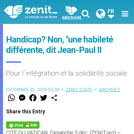
FR
MISSION
Handicap? Non, "une habileté
différente, dit Jean-Paul II
Pour l´intégration et la solidarité sociale
DÉCEMBRE 05, 2000 00:00
ZENIT STAFF
ARCHIVES
W
M
F
T
S
h
e
a
w
h
a
s
c
i
a
t
s
e
t
r
Share this Entry
s
e
b
t
e
A
n
o
e
p
g
o
r
p
e
k
CITÉ DU VATICAN, Dimanche 3 déc. (ZENIT.org) –
r