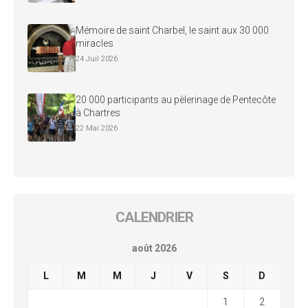
Mémoire de saint Charbel, le saint aux 30 000
miracles
24 Juil 2026
20 000 participants au pèlerinage de Pentecôte
à Chartres
22 Mai 2026
CALENDRIER
août 2026
L
M
M
J
V
S
D
1
2