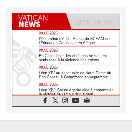
09.08.2026
Déclaration d'Addis-Abeba du SCEAM sur
l'Éducation Catholique en Afrique
08.08.2026
En Cisjordanie, les chrétiens se sentent
seuls face à la violence des colons
08.08.2026
Léon XIV au sanctuaire de Notre Dame du
Bon Conseil à Genazzano en septembre
08.08.2026
Léon XIV: Sainte Agathe aide à contempler
la victoire de l'amour sur la mort
08.08.2026
«Relancer l'empathie», le projet Triennal d'art
des Universités catholiques
08.08.2026
Signis 2026, donner la parole aux religieuses
catholiques