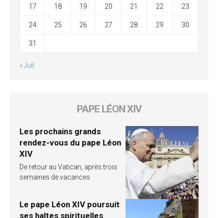
17
18
19
20
21
22
23
24
25
26
27
28
29
30
31
« Juil
PAPE LÉON XIV
Les prochains grands
rendez-vous du pape Léon
XIV
De retour au Vatican, après trois
semaines de vacances
Le pape Léon XIV poursuit
ses haltes spirituelles