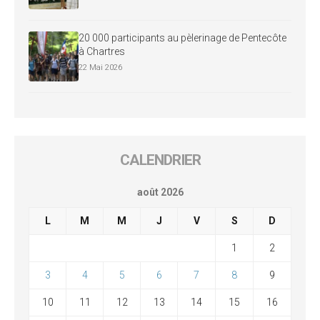
20 000 participants au pèlerinage de Pentecôte
à Chartres
22 Mai 2026
CALENDRIER
août 2026
L
M
M
J
V
S
D
1
2
3
4
5
6
7
8
9
10
11
12
13
14
15
16