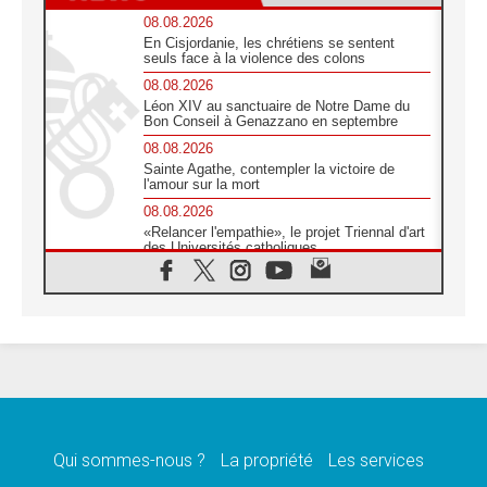
08.08.2026
En Cisjordanie, les chrétiens se sentent
seuls face à la violence des colons
08.08.2026
Léon XIV au sanctuaire de Notre Dame du
Bon Conseil à Genazzano en septembre
08.08.2026
Sainte Agathe, contempler la victoire de
l'amour sur la mort
08.08.2026
«Relancer l'empathie», le projet Triennal d'art
des Universités catholiques
08.08.2026
Signis 2026, donner la parole aux religieuses
catholiques
08.08.2026
Au Bangladesh, l'Église accompagne les
Dalits sur le chemin de la dignité
07.08.2026
Philippines: le vicariat apostolique de
Calapan devient un diocèse
Qui sommes-nous ?
La propriété
Les services
07.08.2026
Congo-Brazzaville: le 15 août, entre solennité