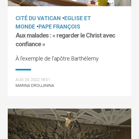
CITÉ DU VATICAN
•
EGLISE ET
MONDE
•
PAPE FRANÇOIS
Aux malades : « regarder le Christ avec
confiance »
À l’exemple de l’apôtre Barthélemy
AUG 24, 2022 18:31
MARINA DROUJININA