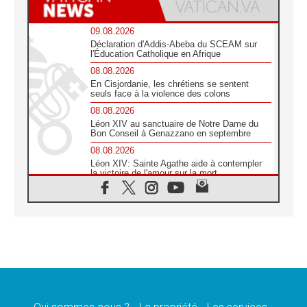
09.08.2026
Déclaration d'Addis-Abeba du SCEAM sur
l'Éducation Catholique en Afrique
08.08.2026
En Cisjordanie, les chrétiens se sentent
seuls face à la violence des colons
08.08.2026
Léon XIV au sanctuaire de Notre Dame du
Bon Conseil à Genazzano en septembre
08.08.2026
Léon XIV: Sainte Agathe aide à contempler
la victoire de l'amour sur la mort
08.08.2026
«Relancer l'empathie», le projet Triennal d'art
des Universités catholiques
08.08.2026
Signis 2026, donner la parole aux religieuses
catholiques
08.08.2026
Au Bangladesh, l'Église accompagne les
Dalits sur le chemin de la dignité