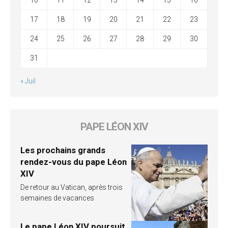
17
18
19
20
21
22
23
24
25
26
27
28
29
30
31
« Juil
PAPE LÉON XIV
Les prochains grands
rendez-vous du pape Léon
XIV
De retour au Vatican, après trois
semaines de vacances
Le pape Léon XIV poursuit