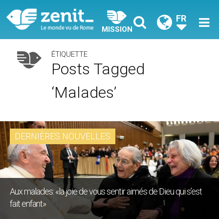
FR
MISSION
ÉTIQUETTE
Posts Tagged
‘malades’
DERNIÈRES NOUVELLES
Aux malades: «la joie de vous sentir aimés de Dieu qui s’est
fait enfant»