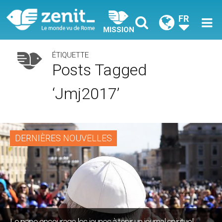
FR
MISSION
ÉTIQUETTE
Posts Tagged
‘jmj2017’
DERNIÈRES NOUVELLES
Le pape encourage les jeunes à tenir un journal spirituel