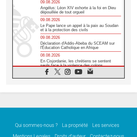
09.08.2026
Angélus: Léon XIV exhorte à la foi en Dieu
dépouillée de tout orgueil
09.08.2026
Le Pape lance un appel à la paix au Soudan
et à la protection des civils
09.08.2026
Déclaration d'Addis-Abeba du SCEAM sur
l'Éducation Catholique en Afrique
08.08.2026
En Cisjordanie, les chrétiens se sentent
seuls face à la violence des colons
08.08.2026
Léon XIV au sanctuaire de Notre Dame du
Bon Conseil à Genazzano en septembre
08.08.2026
Léon XIV: Sainte Agathe aide à contempler
la victoire de l'amour sur la mort
08.08.2026
«Relancer l'empathie», le projet Triennal d'art
des Universités catholiques
Qui sommes-nous ?
La propriété
Les services
08.08.2026
Signis 2026, donner la parole aux religieuses
Mentions Legales
Droits d’auteur
Contactez-nous
catholiques