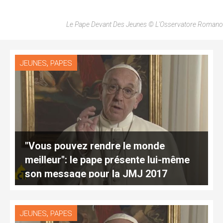
Le Pape Devant Des Jeunes © L'Osservatore Romano
,
JEUNES
PAPES
"Vous pouvez rendre le monde
meilleur": le pape présente lui-même
son message pour la JMJ 2017
,
JEUNES
PAPES