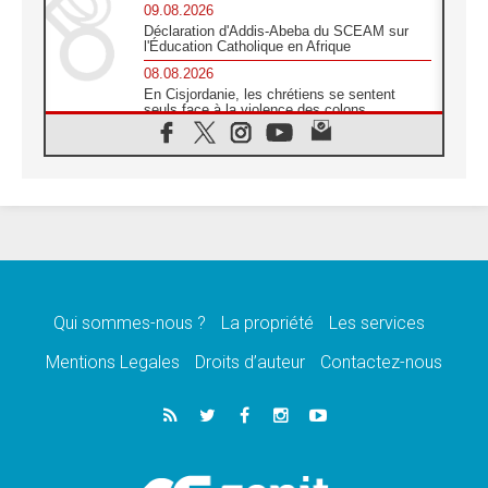
09.08.2026
Déclaration d'Addis-Abeba du SCEAM sur
l'Éducation Catholique en Afrique
08.08.2026
En Cisjordanie, les chrétiens se sentent
seuls face à la violence des colons
08.08.2026
Léon XIV au sanctuaire de Notre Dame du
Bon Conseil à Genazzano en septembre
08.08.2026
Léon XIV: Sainte Agathe aide à contempler
la victoire de l'amour sur la mort
08.08.2026
«Relancer l'empathie», le projet Triennal d'art
des Universités catholiques
Qui sommes-nous ?
La propriété
Les services
08.08.2026
Signis 2026, donner la parole aux religieuses
Mentions Legales
Droits d’auteur
Contactez-nous
catholiques
08.08.2026
Au Bangladesh, l'Église accompagne les
Dalits sur le chemin de la dignité
07.08.2026
Philippines: le vicariat apostolique de