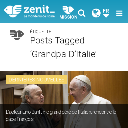
FR
MISSION
ÉTIQUETTE
Posts Tagged
‘Grandpa D’Italie’
DERNIÈRES NOUVELLES
L’acteur Lino Banfi, « le grand père de l’Italie », rencontre le
pape François