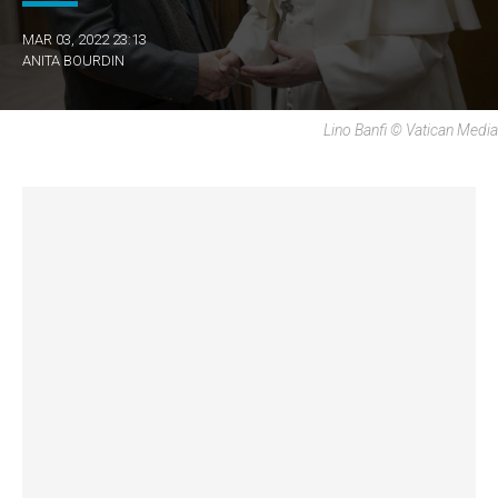
MAR 03, 2022 23:13
ANITA BOURDIN
Lino Banfi © Vatican Media