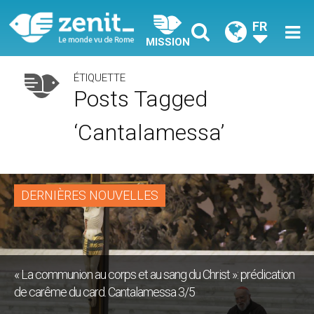
FR
MISSION
ÉTIQUETTE
Posts Tagged
‘Cantalamessa’
DERNIÈRES NOUVELLES
« La communion au corps et au sang du Christ »: prédication
de carême du card. Cantalamessa 3/5