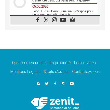
d'entendre ceux qui bénissent la guerre»
05.08.2026
Léon XIV au Pérou, une lueur d'espoir pour
un peuple en quête de paix
05.08.2026
SCEAM: L'Église en Afrique vers
l'Assemblée ecclésiale de 2028 depuis
Addis-Abeba
05.08.2026
Le Pape exprime ses condoléances suite au
décès du cardinal Júlio Langa
05.08.2026
Le Pape attendu en novembre en Uruguay,
en Argentine et au Pérou
Qui sommes-nous ?
La propriété
Les services
05.08.2026
Mentions Legales
Droits d’auteur
Contactez-nous
Audience générale: la prière est un acte
d'espérance
04.08.2026
Léon XIV invite les Chevaliers de Colomb à
être des «prophètes de l'harmonie»
04.08.2026
Au Nigéria, attaques d'église, meurtre et
enlèvements de religieux suscitent l'émotion