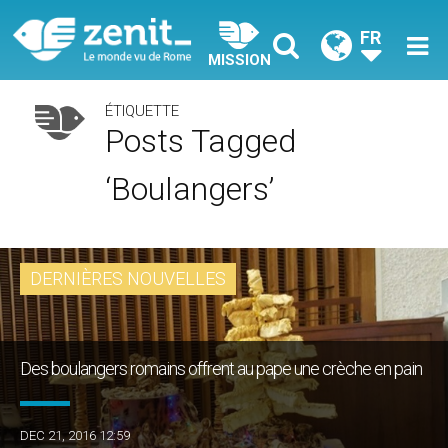
FR
MISSION
ÉTIQUETTE
Posts Tagged
‘boulangers’
DERNIÈRES NOUVELLES
Des boulangers romains offrent au pape une crèche en pain
DEC 21, 2016 12:59