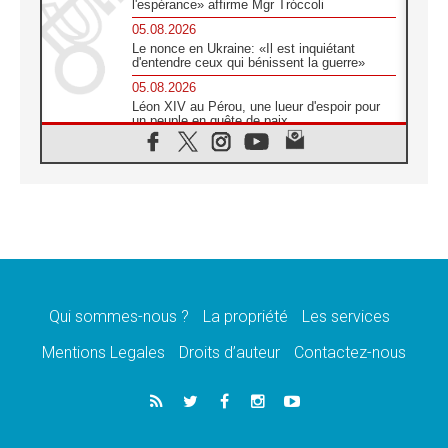
l'espérance» affirme Mgr Tróccoli
05.08.2026
Le nonce en Ukraine: «Il est inquiétant
d'entendre ceux qui bénissent la guerre»
05.08.2026
Léon XIV au Pérou, une lueur d'espoir pour
un peuple en quête de paix
05.08.2026
SCEAM: L'Église en Afrique vers
l'Assemblée ecclésiale de 2028 depuis
Addis-Abeba
05.08.2026
Le Pape exprime ses condoléances suite au
décès du cardinal Júlio Langa
05.08.2026
Le Pape attendu en novembre en Uruguay,
en Argentine et au Pérou
Qui sommes-nous ?
La propriété
Les services
05.08.2026
Mentions Legales
Droits d’auteur
Contactez-nous
Audience générale: la prière est un acte
d'espérance
04.08.2026
Léon XIV invite les Chevaliers de Colomb à
être des «prophètes de l'harmonie»