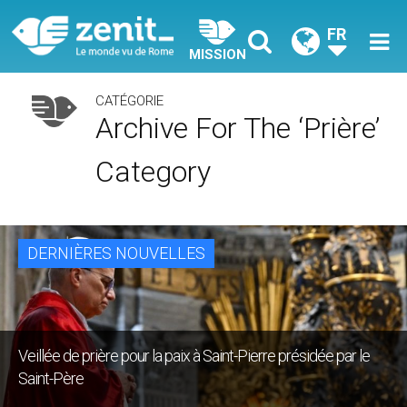
FR
MISSION
CATÉGORIE
Archive For The ‘Prière’
Category
DERNIÈRES NOUVELLES
Veillée de prière pour la paix à Saint-Pierre présidée par le
Saint-Père