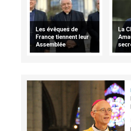
Les évêques de
La 
France tiennent leur
Amau
Assemblée
secr
d’automne à Lourdes
adjoi
comm