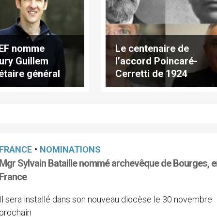
CEF nomme
Le centenaire de
ry Guillem
l’accord Poincaré-
étaire général
Cerretti de 1924
nt pour la
unication
FRANCE
•
NOMINATIONS
Mgr Sylvain Bataille nommé archevêque de Bourges, e
France
Il sera installé dans son nouveau diocèse le 30 novembre
prochain