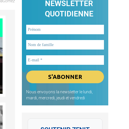
olaGomez
NEWSLETTER
QUOTIDIENNE
Nous envoyons la newsletter le lundi,
mardi, mercredi, jeudi et vendredi