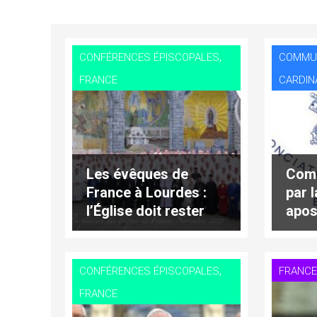
,
CONFÉRENCES ÉPISCOPALES
COMMU
FRANCE
CARDIN
Les évêques de
Com
France à Lourdes :
par 
l’Église doit rester
apos
libre
Fran
,
CONFÉRENCES ÉPISCOPALES
FRANC
FRANCE