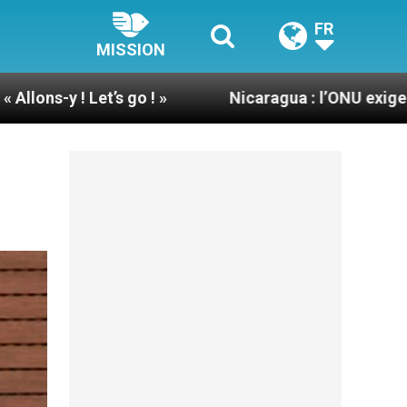
FR
MISSION
go ! »
Nicaragua : l’ONU exige des nouvelles 