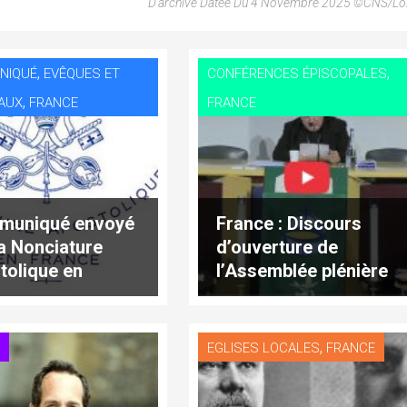
D’archive Datée Du 4 Novembre 2025 ©CNS/L
,
,
NIQUÉ
EVÊQUES ET
CONFÉRENCES ÉPISCOPALES
,
AUX
FRANCE
FRANCE
muniqué envoyé
France : Discours
la Nonciature
d’ouverture de
tolique en
l’Assemblée plénière
ce
d’automne 2025
,
E
EGLISES LOCALES
FRANCE