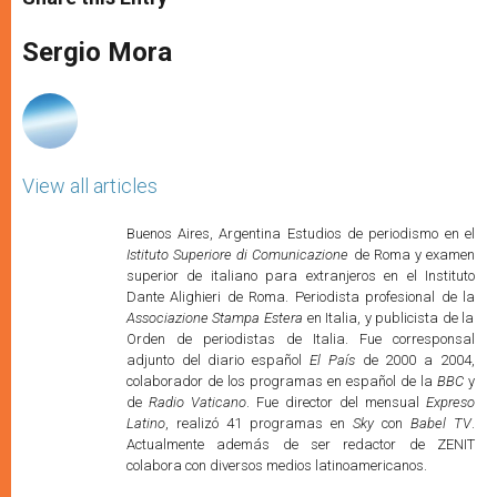
s
e
b
t
e
A
n
o
e
p
g
o
r
Sergio Mora
p
e
k
r
View all articles
Buenos Aires, Argentina Estudios de periodismo en el
Istituto Superiore di Comunicazione
de Roma y examen
superior de italiano para extranjeros en el Instituto
Dante Alighieri de Roma. Periodista profesional de la
Associazione Stampa Estera
en Italia, y publicista de la
Orden de periodistas de Italia. Fue corresponsal
adjunto del diario español
El País
de 2000 a 2004,
colaborador de los programas en español de la
BBC
y
de
Radio Vaticano
. Fue director del mensual
Expreso
Latino
, realizó 41 programas en
Sky
con
Babel TV
.
Actualmente además de ser redactor de ZENIT
colabora con diversos medios latinoamericanos.