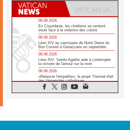
08.08.2026
En Cisjordanie, les chrétiens se sentent
seuls face à la violence des colons
08.08.2026
Léon XIV au sanctuaire de Notre Dame du
Bon Conseil à Genazzano en septembre
08.08.2026
Léon XIV: Sainte Agathe aide à contempler
la victoire de l'amour sur la mort
08.08.2026
«Relancer l'empathie», le projet Triennal d'art
des Universités catholiques
08.08.2026
Signis 2026, donner la parole aux religieuses
catholiques
08.08.2026
Au Bangladesh, l'Église accompagne les
Dalits sur le chemin de la dignité
07.08.2026
Philippines: le vicariat apostolique de