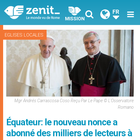
FR
MISSION
EGLISES LOCALES
Mgr Andrés Carrascosa Coso Reçu Par Le Pape © L'Osservatore
Romano
Équateur: le nouveau nonce a
abonné des milliers de lecteurs à