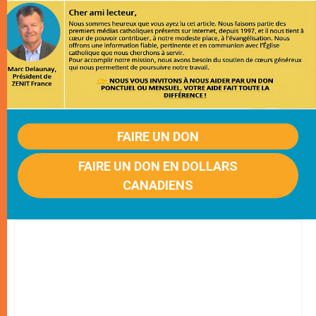
FAIRE UN DON
FAIRE UN DON EN DOLLARS
CANADIENS