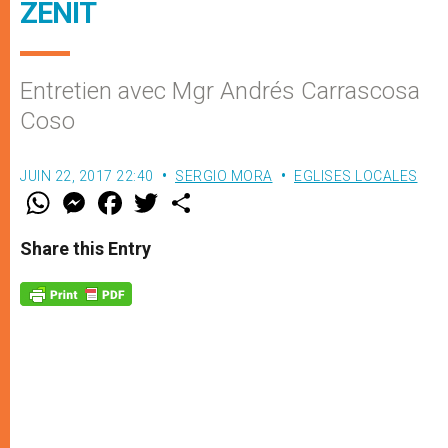
ZENIT
Entretien avec Mgr Andrés Carrascosa
Coso
JUIN 22, 2017 22:40
SERGIO MORA
EGLISES LOCALES
W
M
F
T
S
h
e
a
w
h
a
s
c
i
a
t
s
e
t
r
Share this Entry
s
e
b
t
e
A
n
o
e
p
g
o
r
p
e
k
r