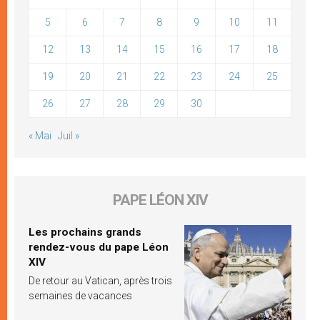
5
6
7
8
9
10
11
12
13
14
15
16
17
18
19
20
21
22
23
24
25
26
27
28
29
30
« Mai
Juil »
PAPE LÉON XIV
Les prochains grands
rendez-vous du pape Léon
XIV
De retour au Vatican, après trois
semaines de vacances