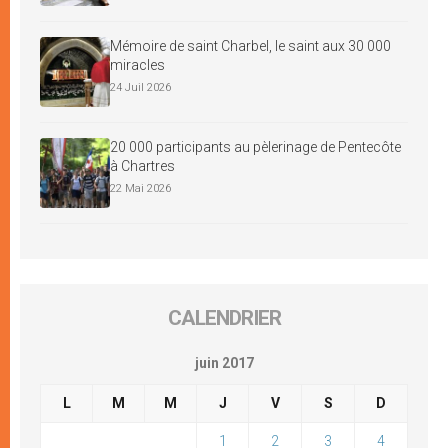
Mémoire de saint Charbel, le saint aux 30 000
miracles
24 Juil 2026
20 000 participants au pèlerinage de Pentecôte
à Chartres
22 Mai 2026
CALENDRIER
juin 2017
L
M
M
J
V
S
D
1
2
3
4