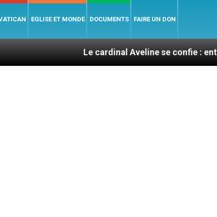
 VATICAN
EGLISE ET MONDE
DOCUMENTS
FAIRE UN DON
Le cardinal Aveline se confie : entre catéchuména