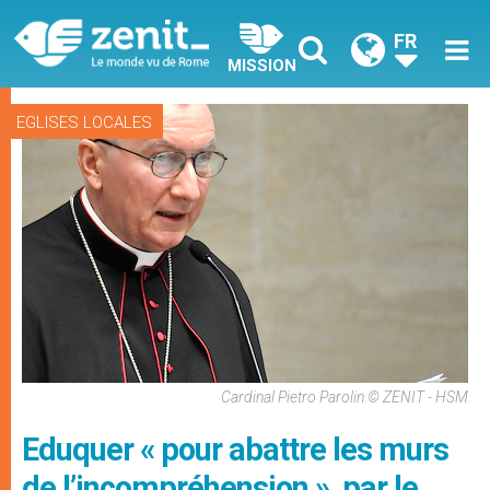
FR
MISSION
EGLISES LOCALES
Cardinal Pietro Parolin © ZENIT - HSM
Eduquer « pour abattre les murs
de l’incompréhension », par le