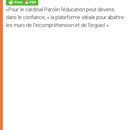
p
g
o
r
p
e
k
«Pour le cardinal Parolin l’éducation peut devenir,
r
dans le confiance, « la plateforme idéale pour abattre
les murs de l’incompréhension et de l’orgueil ».