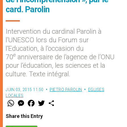
card. Parolin
Intervention du cardinal Parolin à
l’UNESCO lors du Forum sur
l’Education, à l’occasion du
e
70
anniversaire de l’agence de l’ONU
pour l’éducation, les sciences et la
culture. Texte intégral.
JUIN 03, 2015 11:50
PIETRO PAROLIN
EGLISES
LOCALES
W
M
F
T
S
h
e
a
w
h
a
s
c
i
a
t
s
e
t
r
Share this Entry
s
e
b
t
e
A
n
o
e