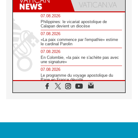
07.08.2026
Philippines: le vicariat apostolique de
Calapan devient un diocèse
07.08.2026
«La paix commence par l'empathie» estime
le cardinal Parolin
07.08.2026
En Colombie, «la paix ne s'achète pas avec
une signature»
07.08.2026
Le programme du voyage apostolique du
Pape en France dévoilé
07.08.2026
1ère Conférence continentale sur l'éducation
catholique en Afrique
07.08.2026
Un logo symbolique pour la venue du Pape
en France
07.08.2026
Cardinal Rossi: «La venue du Pape Léon en
Argentine est un hommage à François»