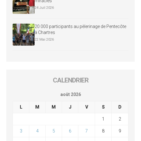
miracles
24 Juil 2026
20 000 participants au pèlerinage de Pentecôte
à Chartres
22 Mai 2026
CALENDRIER
août 2026
L
M
M
J
V
S
D
1
2
3
4
5
6
7
8
9