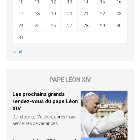
10
11
12
13
14
15
16
17
18
19
20
21
22
23
24
25
26
27
28
29
30
31
« Juil
PAPE LÉON XIV
Les prochains grands
rendez-vous du pape Léon
XIV
De retour au Vatican, après trois
semaines de vacances