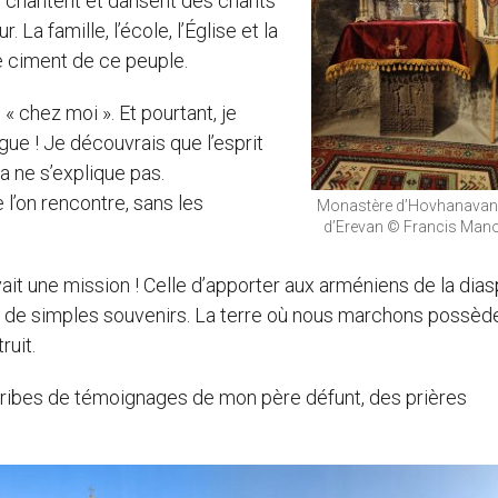
ls chantent et dansent des chants
 La famille, l’école, l’Église et la
e ciment de ce peuple.
« chez moi ». Et pourtant, je
ngue ! Je découvrais que l’esprit
la ne s’explique pas.
l’on rencontre, sans les
Monastère d’Hovhanavanq
d’Erevan © Francis Man
ait une mission ! Celle d’apporter aux arméniens de la dia
avec de simples souvenirs. La terre où nous marchons possèd
ruit.
 bribes de témoignages de mon père défunt, des prières