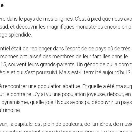
te
re dans le pays de mes origines. C’est à pied que nous av
ud, et découvrir les magnifiques monastères encore en p
sage splendide.
ntiel était de replonger dans l’esprit de ce pays où de très
sonnes ont laissé des membres de leur familles dans le
15, souvent leurs grands-parents. Un génocide qui a co
ècle et qui s’est poursuivi. Mais est-il terminé aujourd’hui ?
à rencontrer une population abattue. Et quelle a été ma sur
t le contraire. J’y ai vu une population joyeuse, debout, en
 dynamisme, quelle joie ! Nous avons pu découvrir un pays
atrimoine.
an, la capitale, est plein de couleurs, de lumières, de mus
e construit partout avec de beaux matériaux. Le tourisme 