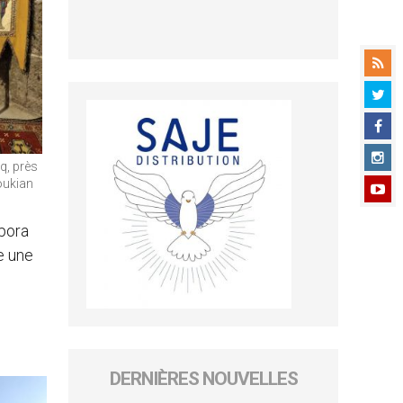
, près
oukian
spora
e une
DERNIÈRES NOUVELLES