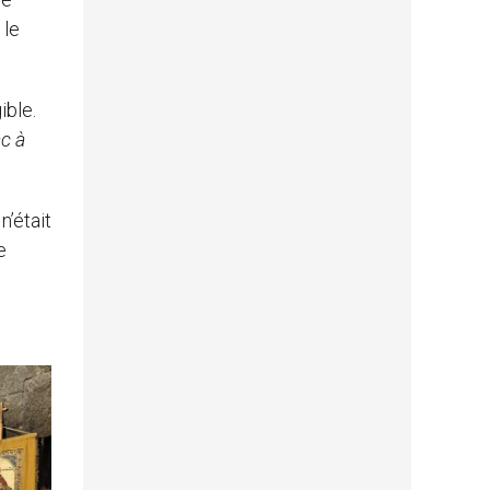
 le
ible.
c à
n’était
e