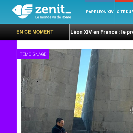
PAPE LÉON XIV
CITÉ DU
s
Léon XIV en France : le programme détaillé de 
EN CE MOMENT
TÉMOIGNAGE