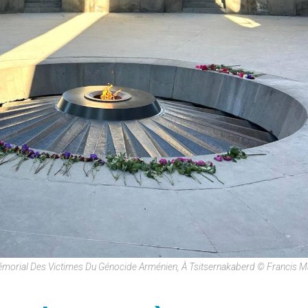
émorial Des Victimes Du Génocide Arménien, À Tsitsernakaberd © Francis 