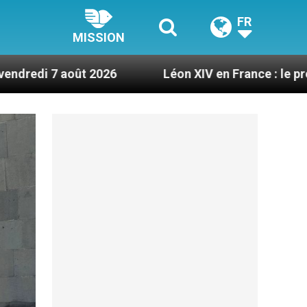
FR
MISSION
6
Léon XIV en France : le programme détaillé de