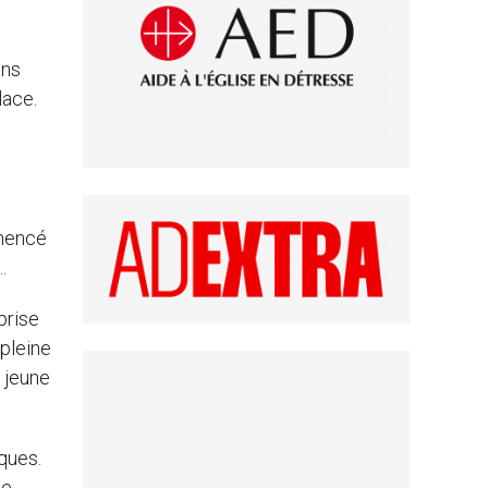
ons
lace.
mmencé
…
prise
 pleine
 jeune
iques.
se