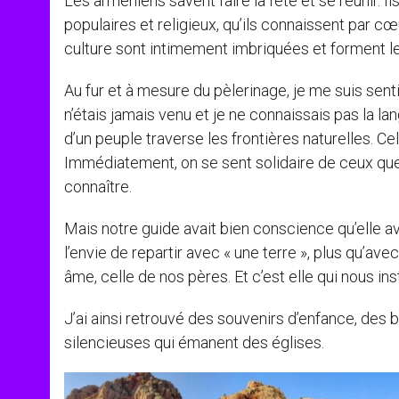
Les arméniens savent faire la fête et se réunir. I
populaires et religieux, qu’ils connaissent par cœur.
culture sont intimement imbriquées et forment l
Au fur et à mesure du pèlerinage, je me suis senti 
n’étais jamais venu et je ne connaissais pas la la
d’un peuple traverse les frontières naturelles. Ce
Immédiatement, on se sent solidaire de ceux que 
connaître.
Mais notre guide avait bien conscience qu’elle av
l’envie de repartir avec « une terre », plus qu’
âme, celle de nos pères. Et c’est elle qui nous inst
J’ai ainsi retrouvé des souvenirs d’enfance, des
silencieuses qui émanent des églises.