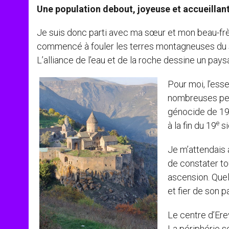
Une population debout, joyeuse et accueillan
Je suis donc parti avec ma sœur et mon beau-frè
commencé à fouler les terres montagneuses du s
L’alliance de l’eau et de la roche dessine un pay
Pour moi, l’esse
nombreuses per
génocide de 19
e
à la fin du 19
si
Je m’attendais 
de constater tou
ascension. Quel
et fier de son p
Le centre d’Erev
La périphérie s