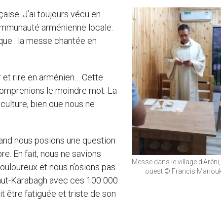
aise. J’ai toujours vécu en
 communauté arménienne locale.
que : la messe chantée en
r et rire en arménien… Cette
 comprenions le moindre mot. La
 culture, bien que nous ne
 Quand nous posions une question
re. En fait, nous ne savions
Messe dans le village d’Aréni
ouloureux et nous n’osions pas
ouest © Francis Manou
 Haut-Karabagh avec ces 100 000
t être fatiguée et triste de son