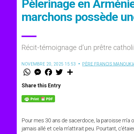
Pèlerinage en Arménie 
marchons possède une
Récit-témoignage d’un prêtre cathol
NOVEMBRE 20, 2025 15:53
PÈRE FRANCIS MANOUKI
W
M
F
T
S
h
e
a
w
h
a
s
c
i
a
t
s
e
t
r
Share this Entry
s
e
b
t
e
A
n
o
e
p
g
o
r
p
e
k
r
Pour mes 30 ans de sacerdoce, la paroisse m’a of
jamais allé et cela m’attirait peu. Pourtant, c’éta