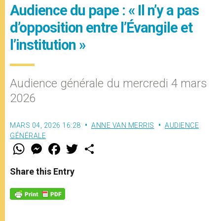
Audience du pape : « Il n’y a pas
d’opposition entre l’Évangile et
l’institution »
Audience générale du mercredi 4 mars
2026
MARS 04, 2026 16:28
ANNE VAN MERRIS
AUDIENCE
GÉNÉRALE
W
M
F
T
S
h
e
a
w
h
a
s
c
i
a
t
s
e
t
r
Share this Entry
s
e
b
t
e
A
n
o
e
p
g
o
r
p
e
k
r