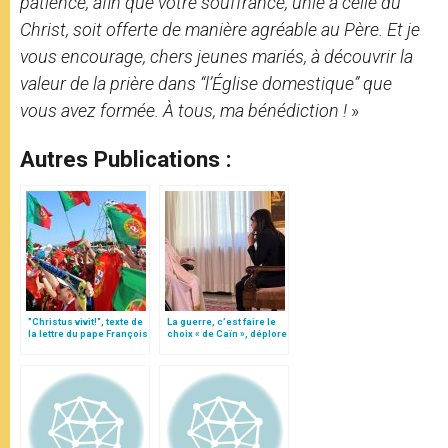
patience, afin que votre souffrance, unie à celle du
Christ, soit offerte de manière agréable au Père. Et je
vous encourage, chers jeunes mariés, à découvrir la
valeur de la prière dans “l’Église domestique” que
vous avez formée. À tous, ma bénédiction !
»
Autres Publications :
"Christus vivit!", texte de
La guerre, c’est faire le
la lettre du pape François
choix « de Caïn », déplore
aux jeunes du monde
le pape François