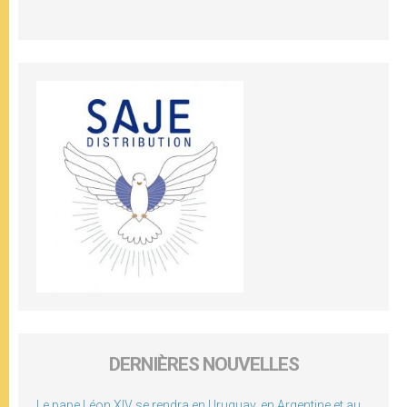
DERNIÈRES NOUVELLES
Le pape Léon XIV se rendra en Uruguay, en Argentine et au