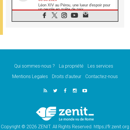
Léon XIV au Pérou, une lueur d'espoir pour
un peuple en quête de paix
05.08.2026
SCEAM: L'Église en Afrique vers
l'Assemblée ecclésiale de 2028 depuis
Addis-Abeba
05.08.2026
Le Pape exprime ses condoléances suite au
décès du cardinal Júlio Langa
05.08.2026
Le Pape attendu en novembre en Uruguay,
en Argentine et au Pérou
Qui sommes-nous ?
La propriété
Les services
05.08.2026
Mentions Legales
Droits d’auteur
Contactez-nous
Audience générale: la prière est un acte
d'espérance
04.08.2026
Léon XIV invite les Chevaliers de Colomb à
être des «prophètes de l'harmonie»
04.08.2026
Au Nigéria, attaques d'église, meurtre et
enlèvements de religieux suscitent l'émotion
Copyright © 2026 ZENIT. All Rights Reserved. https://fr.zenit.org