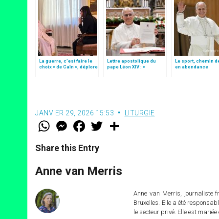
La guerre, c’est faire le
Lettre apostolique du
Le sport, chemin d
choix « de Caïn », déplore
pape Léon XIV : «
en abondance
le pape François
Dessiner de nouvelles
cartes d’espérance »
JANVIER 29, 2026 15:53
LITURGIE
W
M
F
T
S
h
e
a
w
h
a
s
c
i
a
t
s
e
t
r
Share this Entry
s
e
b
t
e
A
n
o
e
p
g
o
r
Anne van Merris
p
e
k
r
Anne van Merris, journaliste f
Bruxelles. Elle a été responsa
le secteur privé. Elle est marié