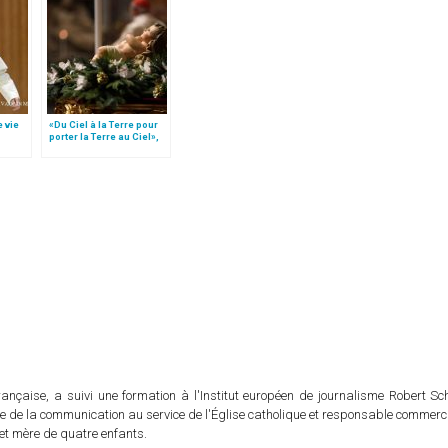
e vie
«Du Ciel à la Terre pour
porter la Terre au Ciel»,
par Mgr Francesco Follo
rançaise, a suivi une formation à l'Institut européen de journalisme Robert S
ble de la communication au service de l'Église catholique et responsable commer
e et mère de quatre enfants.