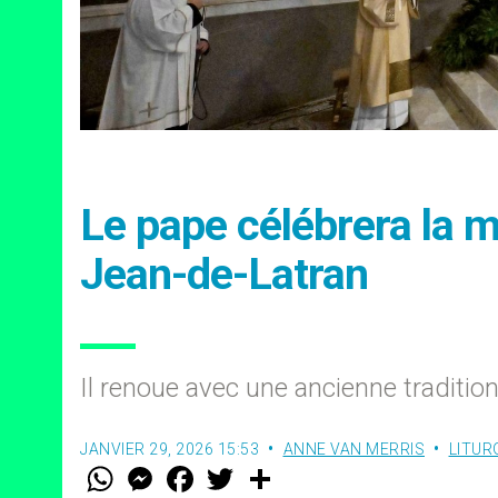
Le pape célébrera la m
Jean-de-Latran
Il renoue avec une ancienne traditio
JANVIER 29, 2026 15:53
ANNE VAN MERRIS
LITUR
W
M
F
T
S
h
e
a
w
h