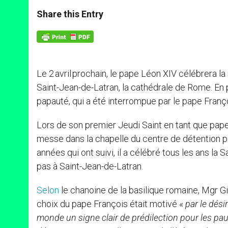
a
s
c
i
a
t
s
e
t
r
Share this Entry
s
e
b
t
e
A
n
o
e
p
g
o
r
p
e
k
r
Le 2 avril prochain, le pape Léon XIV célébrera l
Saint-Jean-de-Latran, la cathédrale de Rome. En p
papauté, qui a été interrompue par le pape Franço
Lors de son premier Jeudi Saint en tant que pape,
messe dans la chapelle du centre de détention 
années qui ont suivi, il a célébré tous les ans l
pas à Saint-Jean-de-Latran.
Selon
le chanoine de la basilique romaine, Mgr Gi
choix du pape François était motivé «
par le désir
monde un signe clair de prédilection pour les pau