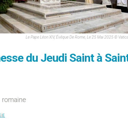
Le Pape Léon XIV, Évêque De Rome, Le 25 Mai 2025 © Vati
esse du Jeudi Saint à Sain
n romaine
GIE