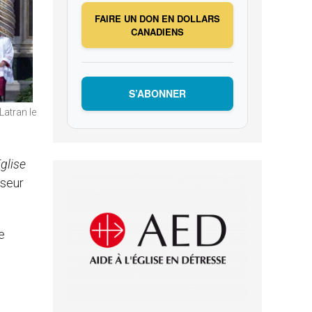
FAIRE UN DON EN DOLLARS
CANADIENS
S’ABONNER
Latran le
glise
sseur
e