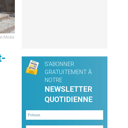
can Media
t-
S'ABONNER
GRATUITEMENT À
NOTRE
NEWSLETTER
QUOTIDIENNE