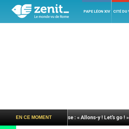
PAPE LÉON XIV
CITÉ DU
u pape à Assise : « Allons-y ! Let’s go ! »
Nicar
EN CE MOMENT