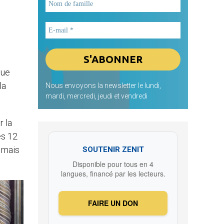
que
la
Nous envoyons la newsletter le lundi,
mardi, mercredi, jeudi et vendredi
r la
es 12
, mais
SOUTENIR ZENIT
Disponible pour tous en 4
langues, financé par les lecteurs.
FAIRE UN DON