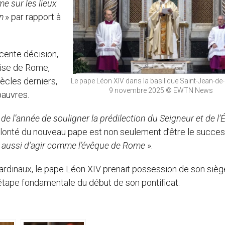
me sur les lieux
on
» par rapport à
écente décision,
lise de Rome,
ècles derniers,
Le pape Léon XIV dans la basilique Saint-Jean-de-
9 novembre 2025 © EWTN News
pauvres.
de l’année de souligner la prédilection du Seigneur et de l’É
a volonté du nouveau pape est non seulement d’être le succe
aussi d’agir comme l’évêque de Rome
».
cardinaux, le pape Léon XIV prenait possession de son sièg
étape fondamentale du début de son pontificat.