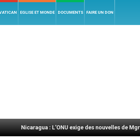
 VATICAN
EGLISE ET MONDE
DOCUMENTS
FAIRE UN DON
agua : L’ONU exige des nouvelles de Mgr Mata