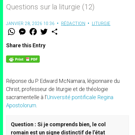
Questions sur la liturgie (12)
JANVIER 28, 2026 10:36
RÉDACTION
LITURGIE
W
M
F
T
S
h
e
a
w
h
a
s
c
i
a
t
s
e
t
r
Share this Entry
s
e
b
t
e
A
n
o
e
p
g
o
r
p
e
k
r
Réponse du P. Edward McNamara, légionnaire du
Christ, professeur de liturgie et de théologie
sacramentelle à l’
Université pontificale Regina
Apostolorum
.
Question : Si je comprends bien, le col
romain est un signe distinctif de l’état