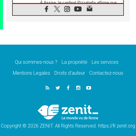
À Assise, le cardinal Pizzaballa affirme que
«les chrétiens veulent la paix»
06.08.2026
Au Mexique, le cardinal Parolin invite à être
aux côtés des marginalisées
06.08.2026
À Assise, le Pape invite les jeunes à
«construire la civilisation de l'amour»
05.08.2026
La visite du Pape en Argentine portera «un
message de paix et de dignité humaine»
Qui sommes-nous ?
La propriété
Les services
05.08.2026
Mentions Legales
Droits d’auteur
Contactez-nous
«La visite du Pape en Uruguay renforcera
l'espérance» affirme Mgr Tróccoli
05.08.2026
Le nonce en Ukraine: «Il est inquiétant
d'entendre ceux qui bénissent la guerre»
05.08.2026
Léon XIV au Pérou, une lueur d'espoir pour
un peuple en quête de paix
Copyright © 2026 ZENIT. All Rights Reserved. https://fr.zenit.org