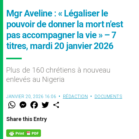
Mgr Aveline : « Légaliser le
pouvoir de donner la mort n’est
pas accompagner la vie » – 7
titres, mardi 20 janvier 2026
Plus de 160 chrétiens à nouveau
enlevés au Nigeria
JANVIER 20, 2026 16:06
RÉDACTION
DOCUMENTS
W
M
F
T
S
h
e
a
w
h
a
s
c
i
a
t
s
e
t
r
Share this Entry
s
e
b
t
e
A
n
o
e
p
g
o
r
p
e
k