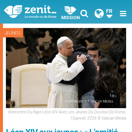
FR
MISSION
JEUNES
Rencontre Du Pape Léon XIV Avec Les Jeunes Du Diocèse De Rome,
10janvier 2026 © Vatican Media