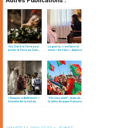
«Du Ciel à la Terre pour
La guerre, c’est faire le
porter la Terre au Ciel»,
choix « de Caïn », déplore
par Mgr Francesco Follo
le pape François
« Revenir à Bethléem! »:
"Christus vivit!", texte de
homélie de la nuit de
la lettre du pape François
Noël (texte complet)
aux jeunes du monde