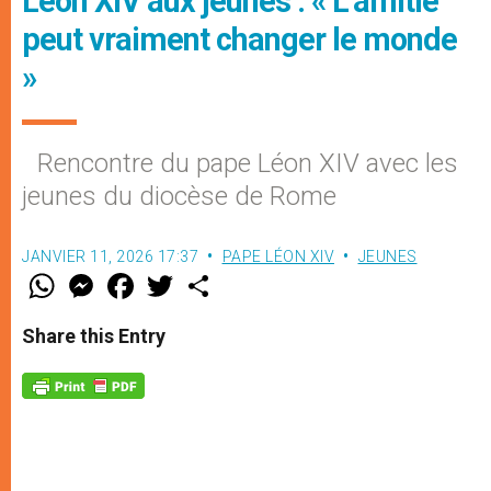
Léon XIV aux jeunes : « L’amitié
peut vraiment changer le monde
»
Rencontre du pape Léon XIV avec les
jeunes du diocèse de Rome
JANVIER 11, 2026 17:37
PAPE LÉON XIV
JEUNES
W
M
F
T
S
h
e
a
w
h
a
s
c
i
a
t
s
e
t
r
Share this Entry
s
e
b
t
e
A
n
o
e
p
g
o
r
p
e
k
r