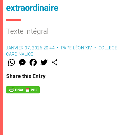
extraordinaire
Texte intégral
JANVIER 07, 2026 20:44
PAPE LÉON XIV
COLLÈGE
CARDINALICE
W
M
F
T
S
h
e
a
w
h
a
s
c
i
a
t
s
e
t
r
Share this Entry
s
e
b
t
e
A
n
o
e
p
g
o
r
p
e
k
r