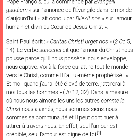
Pape François, qui a commencé par
Evangelii
gaudium
« sur l’annonce de l’Évangile dans le monde
d’aujourd’hui », ait conclu par
Dilexit nos
« sur l’amour
humain et divin du Cœur de Jésus-Christ ».
Saint Paul écrit : «
Caritas
Christi
urget
nos
» (
2
Co
5,
14). Le verbe
sunechei
dit que l’amour du Christ nous
pousse parce qu’Il nous possède, nous enveloppe,
nous captive. Voilà la force qui attire tout le monde
vers le Christ, comme Il l’a Lui-même prophétisé : «
Et moi, quand j’aurai été élevé de terre, j’attirerai à
moi tous les hommes » (
Jn
12, 32). Dans la mesure
où nous nous aimons les uns les autres
comme le
Christ
nous a aimés, nous sommes siens, nous
sommes sa communauté et Il peut continuer à
attirer à travers nous. En effet, seul l’amour est
[1]
crédible, seul l’amour est digne de foi.