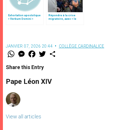
Exhortation apostolique
Répondre à la crise
« Verbum Domini »
migratoire, avec « le
style de l’humanité »!
(texte complet)
JANVIER 07, 2026 20:44
COLLÈGE CARDINALICE
W
M
F
T
S
h
e
a
w
h
a
s
c
i
a
t
s
e
t
r
Share this Entry
s
e
b
t
e
A
n
o
e
p
g
o
r
Pape Léon XIV
p
e
k
r
View all articles