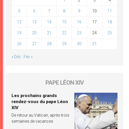
5
6
7
8
9
10
11
12
13
14
15
16
17
18
19
20
21
22
23
24
25
26
27
28
29
30
31
« Déc
Fév »
PAPE LÉON XIV
Les prochains grands
rendez-vous du pape Léon
XIV
De retour au Vatican, après trois
semaines de vacances