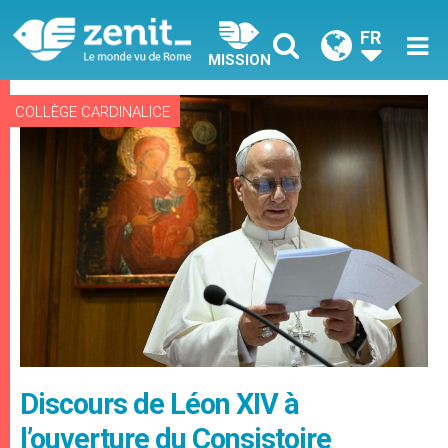
FR
MISSION
COLLÈGE CARDINALICE
Discours de Léon XIV à
l’ouverture du Consistoire