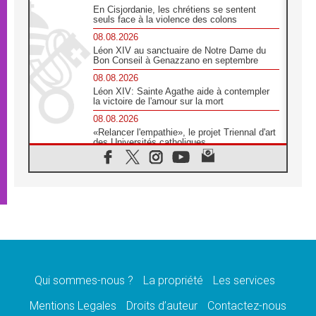
En Cisjordanie, les chrétiens se sentent
seuls face à la violence des colons
08.08.2026
Léon XIV au sanctuaire de Notre Dame du
Bon Conseil à Genazzano en septembre
08.08.2026
Léon XIV: Sainte Agathe aide à contempler
la victoire de l'amour sur la mort
08.08.2026
«Relancer l'empathie», le projet Triennal d'art
des Universités catholiques
08.08.2026
Signis 2026, donner la parole aux religieuses
catholiques
08.08.2026
Au Bangladesh, l'Église accompagne les
Dalits sur le chemin de la dignité
07.08.2026
Philippines: le vicariat apostolique de
Calapan devient un diocèse
Qui sommes-nous ?
La propriété
Les services
07.08.2026
Congo-Brazzaville: le 15 août, entre solennité
Mentions Legales
Droits d’auteur
Contactez-nous
de l'Assomption et mémoire nationale