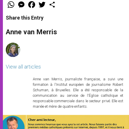
W
M
F
T
S
h
e
a
w
h
a
s
c
i
a
t
s
e
t
r
Share this Entry
s
e
b
t
e
A
n
o
e
p
g
o
r
Anne van Merris
p
e
k
r
View all articles
Anne van Merris, journaliste française, a suivi une
formation à l'Institut européen de journalisme Robert
Schuman, à Bruxelles. Elle a été responsable de la
communication au service de l'Église catholique et
responsable commerciale dans le secteur privé. Elle est
mariée et mère de quatre enfants.