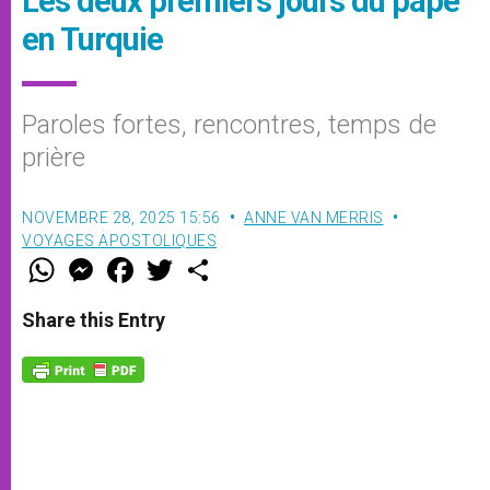
Les deux premiers jours du pape
en Turquie
Paroles fortes, rencontres, temps de
prière
NOVEMBRE 28, 2025 15:56
ANNE VAN MERRIS
VOYAGES APOSTOLIQUES
W
M
F
T
S
h
e
a
w
h
a
s
c
i
a
t
s
e
t
r
Share this Entry
s
e
b
t
e
A
n
o
e
p
g
o
r
p
e
k
r