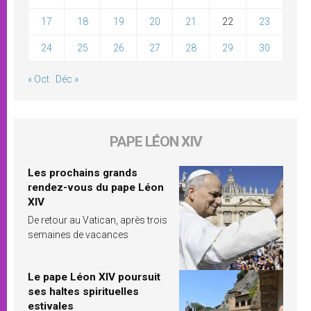
17
18
19
20
21
22
23
24
25
26
27
28
29
30
« Oct
Déc »
PAPE LÉON XIV
Les prochains grands
rendez-vous du pape Léon
XIV
De retour au Vatican, après trois
semaines de vacances
Le pape Léon XIV poursuit
ses haltes spirituelles
estivales