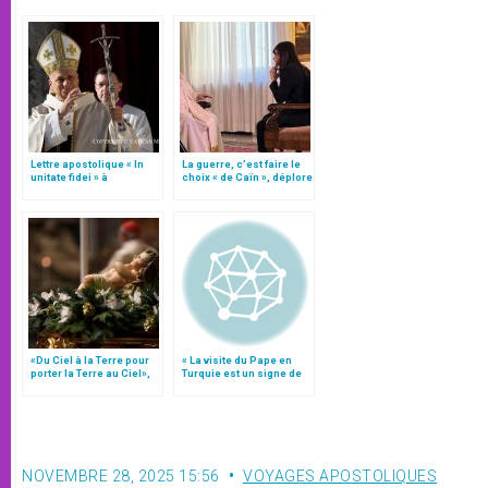
Lettre apostolique « In
La guerre, c’est faire le
unitate fidei » à
choix « de Caïn », déplore
l’occasion du 1700e
le pape François
anniversaire du Concile
de Nicée
«Du Ciel à la Terre pour
« La visite du Pape en
porter la Terre au Ciel»,
Turquie est un signe de
par Mgr Francesco Follo
courage »
NOVEMBRE 28, 2025 15:56
VOYAGES APOSTOLIQUES