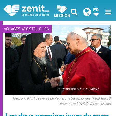
FR
MISSION
VOYAGES APOSTOLIQUES
Rencontre À Nicée Avec Le Patriarche Bartholomée, Vendredi 28
Novembre 2025 © Vatican Media