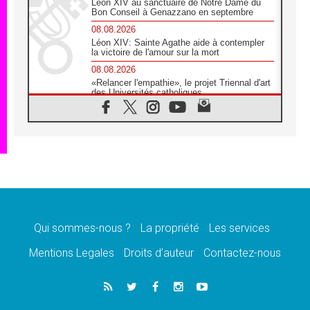
Léon XIV au sanctuaire de Notre Dame du
Bon Conseil à Genazzano en septembre
08.08.2026
Léon XIV: Sainte Agathe aide à contempler
la victoire de l'amour sur la mort
08.08.2026
«Relancer l'empathie», le projet Triennal d'art
des Universités catholiques
08.08.2026
Signis 2026, donner la parole aux religieuses
catholiques
08.08.2026
Au Bangladesh, l'Église accompagne les
Dalits sur le chemin de la dignité
07.08.2026
Philippines: le vicariat apostolique de
Calapan devient un diocèse
Qui sommes-nous ?
La propriété
Les services
07.08.2026
Congo-Brazzaville: le 15 août, entre solennité
Mentions Legales
Droits d’auteur
Contactez-nous
de l'Assomption et mémoire nationale
07.08.2026
«La paix commence par l'empathie» estime
le cardinal Parolin