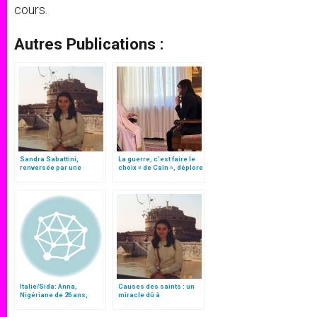
cours.
Autres Publications :
Sandra Sabattini,
La guerre, c’est faire le
renversée par une
choix « de Caïn », déplore
voiture, à 22 ans, et
le pape François
aujourd’hui
« bienheureuse »
Italie/Sida: Anna,
Causes des saints : un
Nigériane de 26 ans,
miracle dû à
avait été reçue par Jean-
l’intercession d’une
Paul II
jeune laïque italienne