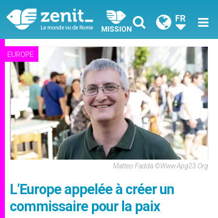
FR
MISSION
EUROPE
Matteo Fadda ©www.apg23.org
L’Europe appelée à créer un
commissaire pour la paix