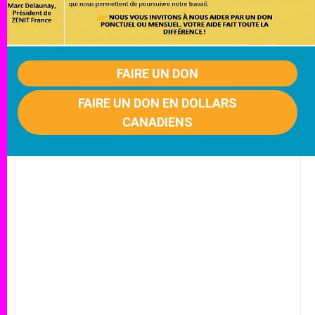
FAIRE UN DON
FAIRE UN DON EN DOLLARS
CANADIENS