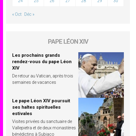
24
25
26
27
28
29
30
« Oct
Déc »
PAPE LÉON XIV
Les prochains grands
rendez-vous du pape Léon
XIV
De retour au Vatican, après trois
semaines de vacances
Le pape Léon XIV poursuit
ses haltes spirituelles
estivales
Visites privées du sanctuaire de
Vallepietra et de deux monastères
bénédictins à Subiaco