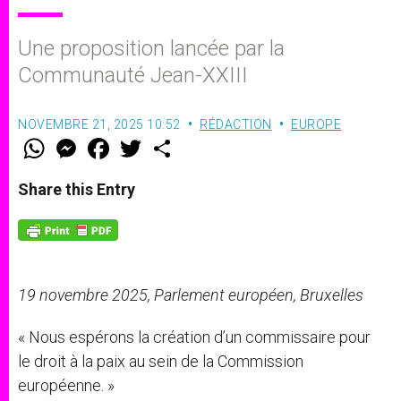
Une proposition lancée par la
Communauté Jean-XXIII
NOVEMBRE 21, 2025 10:52
RÉDACTION
EUROPE
W
M
F
T
S
h
e
a
w
h
a
s
c
i
a
t
s
e
t
r
Share this Entry
s
e
b
t
e
A
n
o
e
p
g
o
r
p
e
k
r
19 novembre 2025, Parlement européen, Bruxelles
« Nous espérons la création d’un commissaire pour
le droit à la paix au sein de la Commission
européenne. »