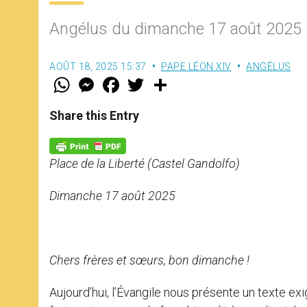
Angélus du dimanche 17 août 2025
AOÛT 18, 2025 15:37
PAPE LÉON XIV
ANGÉLUS
W
M
F
T
S
h
e
a
w
h
a
s
c
i
a
t
s
e
t
r
Share this Entry
s
e
b
t
e
A
n
o
e
p
g
o
r
p
e
k
Place de la Liberté (Castel Gandolfo)
r
Dimanche 17 août 2025
Chers frères et sœurs, bon dimanche !
Aujourd’hui, l’Évangile nous présente un texte exi