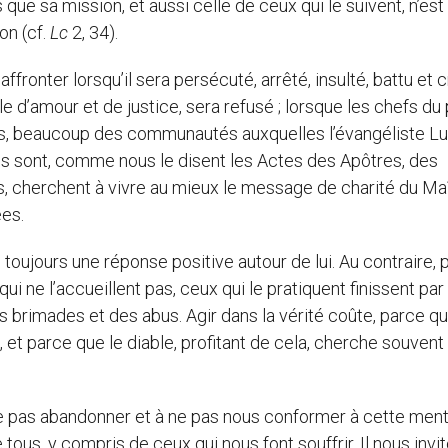
 que sa mission, et aussi celle de ceux qui le suivent, n’est
on (cf.
Lc
2, 34).
affronter lorsqu’il sera persécuté, arrêté, insulté, battu et c
le d’amour et de justice, sera refusé ; lorsque les chefs du
eurs, beaucoup des communautés auxquelles l’évangéliste L
es sont, comme nous le disent les Actes des Apôtres, des
s, cherchent à vivre au mieux le message de charité du Ma
ées.
toujours une réponse positive autour de lui. Au contraire, p
ne l’accueillent pas, ceux qui le pratiquent finissent par
es brimades et des abus. Agir dans la vérité coûte, parce q
 et parce que le diable, profitant de cela, cherche souvent
ne pas abandonner et à ne pas nous conformer à cette menta
 tous, y compris de ceux qui nous font souffrir. Il nous invi