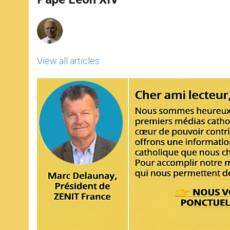
p
e
k
r
View all articles