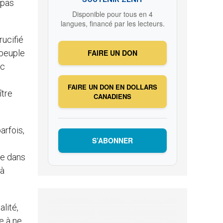
 pas
Disponible pour tous en 4
langues, financé par les lecteurs.
rucifié
 peuple
FAIRE UN DON
uc
FAIRE UN DON EN DOLLARS
ître
CANADIENS
arfois,
S’ABONNER
ue dans
 à
lité,
te à ne