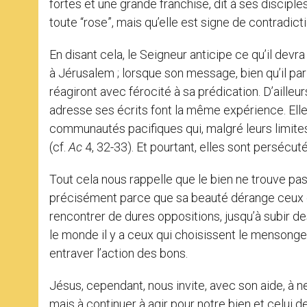
fortes et une grande franchise, dit à ses disciples
toute “rose”, mais qu’elle est signe de contradicti
En disant cela, le Seigneur anticipe ce qu’il devra 
à Jérusalem ; lorsque son message, bien qu’il par
réagiront avec férocité à sa prédication. D’aill
adresse ses écrits font la même expérience. Ell
communautés pacifiques qui, malgré leurs limite
(cf.
Ac
4, 32-33). Et pourtant, elles sont persécut
Tout cela nous rappelle que le bien ne trouve pas 
précisément parce que sa beauté dérange ceux qui 
rencontrer de dures oppositions, jusqu’à subir d
le monde il y a ceux qui choisissent le mensonge,
entraver l’action des bons.
Jésus, cependant, nous invite, avec son aide, à 
mais à continuer à agir pour notre bien et celui de