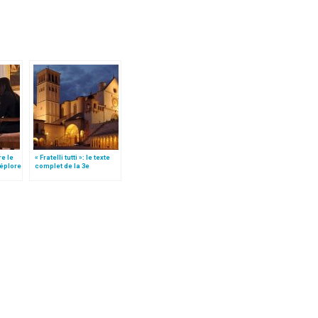
re le
« Fratelli tutti »: le texte
déplore
complet de la 3e
encyclique du pape
François