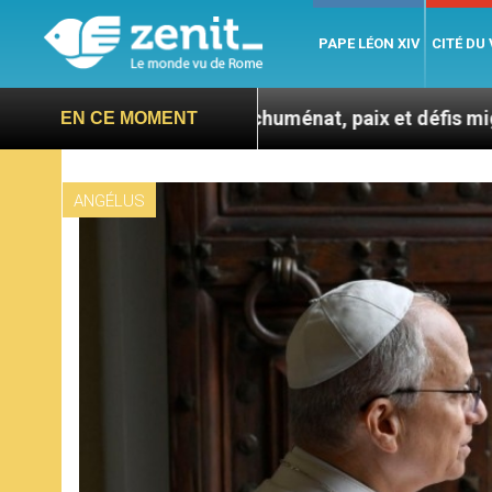
PAPE LÉON XIV
CITÉ DU
: entre catéchuménat, paix et défis migratoires
EN CE MOMENT
ANGÉLUS