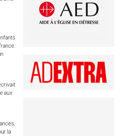
enfants
france.
un
écrivait
re aux
tances,
ur la