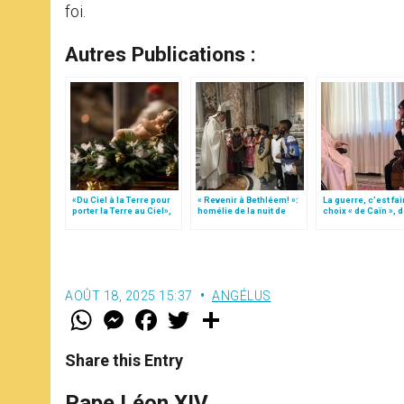
foi.
Autres Publications :
«Du Ciel à la Terre pour
« Revenir à Bethléem! »:
La guerre, c’est fai
porter la Terre au Ciel»,
homélie de la nuit de
choix « de Caïn », 
par Mgr Francesco Follo
Noël (texte complet)
le pape François
AOÛT 18, 2025 15:37
ANGÉLUS
W
M
F
T
S
h
e
a
w
h
a
s
c
i
a
t
s
e
t
r
Share this Entry
s
e
b
t
e
A
n
o
e
p
g
o
r
Pape Léon XIV