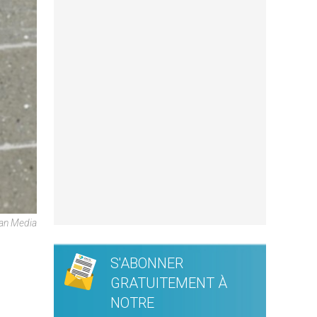
can Media
S'ABONNER
GRATUITEMENT À
NOTRE