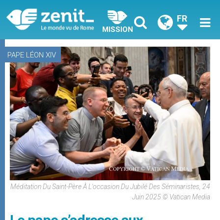
FR
MISSION
PAPE LÉON XIV
Méditation Du Saint-Père À L'occasion Du Jubilé Des Séminaristes, 24
Juin 2025 © Vatican Media