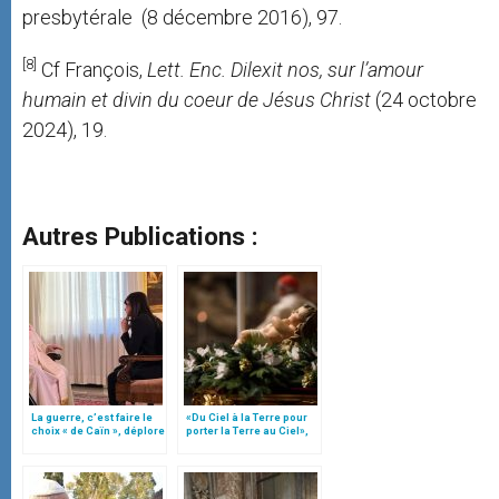
presbytérale
(8 décembre 2016), 97.
[8]
Cf François,
Lett. Enc. Dilexit nos, sur l’amour
humain et divin du coeur de Jésus Christ
(24 octobre
2024), 19.
Autres Publications :
La guerre, c’est faire le
«Du Ciel à la Terre pour
choix « de Caïn », déplore
porter la Terre au Ciel»,
le pape François
par Mgr Francesco Follo