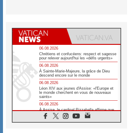
06.08.2026
Chrétiens et confucéens: respect et sagesse
pour relever aujourd'hui les «défis urgents»
06.08.2026
À Sainte-Marie-Majeure, la grâce de Dieu
descend encore sur le monde
06.08.2026
Léon XIV aux jeunes d'Assise: «l'Europe et
le monde cherchent en vous de nouveaux
saints»
06.08.2026
À Assise, le cardinal Pizzaballa affirme que
«les chrétiens veulent la paix»
06.08.2026
Au Mexique, le cardinal Parolin invite à être
aux côtés des marginalisées