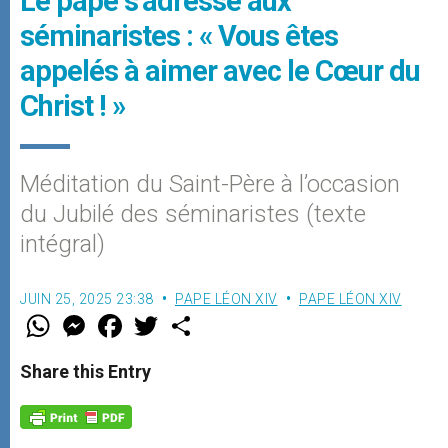
Le pape s’adresse aux
séminaristes : « Vous êtes
appelés à aimer avec le Cœur du
Christ ! »
Méditation du Saint-Père à l’occasion
du Jubilé des séminaristes (texte
intégral)
JUIN 25, 2025 23:38
PAPE LÉON XIV
PAPE LÉON XIV
W
M
F
T
S
h
e
a
w
h
a
s
c
i
a
t
s
e
t
r
Share this Entry
s
e
b
t
e
A
n
o
e
p
g
o
r
p
e
k
r