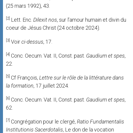
(25 mars 1992), 43.
[2]
Lett. Enc.
Dilexit
nos
, sur l’amour humain et divin du
coeur de Jésus Christ (24 octobre 2024).
[3]
Voir
ci-dessus
, 17.
[4]
Conc. Oecum. Vat. II, Const. past.
Gaudium et
spes
,
22.
[5]
Cf François,
Lettre
sur le
rôle
de la
littérature dans
la formation
, 17 juillet 2024.
[6]
Conc. Oecum. Vat. II, Const. past.
Gaudium et
spes
,
62.
[7]
Congrégation pour le clergé,
Ratio Fundamentalis
Institutionis Sacerdotalis
, Le don de la vocation