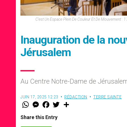
C’est Un Espace Plein De Couleur Et De Mouvement : 119
Inauguration de la nou
Jérusalem
Au Centre Notre-Dame de Jérusalem,
JUIN 17, 2025 12:23
RÉDACTION
TERRE SAINTE
W
M
F
T
S
h
e
a
w
h
a
s
c
i
a
t
s
e
t
r
Share this Entry
s
e
b
t
e
A
n
o
e