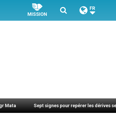
FR
MISSION
Sept signes pour repérer les dérives sectaires du coac