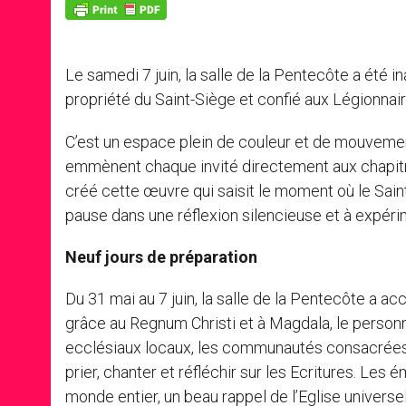
p
g
o
r
p
e
k
r
Le samedi 7 juin, la salle de la Pentecôte a été i
propriété du Saint-Siège et confié aux Légionnaire
C’est un espace plein de couleur et de mouvement :
emmènent chaque invité directement aux chapitres
créé cette œuvre qui saisit le moment où le Saint
pause dans une réflexion silencieuse et à expérime
Neuf jours de préparation
Du 31 mai au 7 juin, la salle de la Pentecôte a acc
grâce au Regnum Christi et à Magdala, le person
ecclésiaux locaux, les communautés consacrées, 
prier, chanter et réfléchir sur les Ecritures. Les 
monde entier, un beau rappel de l’Eglise universe