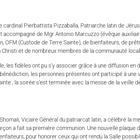
e cardinal Pierbattista Pizzaballa, Patriarche latin de Jéru
Il était accompagné de Mgr Antonio Marcuzzo (évêque auxiliai
, OFM (Custode de Terre Sainte), de bienfaiteurs, de prêt
 Christi et de nombreux membres de la communauté local
e, les fidèles ont pu s’y associer grâce à une diffusion en d
 bénédiction, les personnes présentes ont participé à une v
inte ; la soirée s’est terminée avec la messe de la veille d
homali, Vicaire Général du patriarcat latin, a célébré la m
arçon a fait sa première communion. Une nouvelle plaque 
nfaiteurs, pour honorer ceux qui ont rendu la Salle possibl