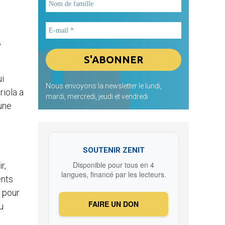
,
ui
Nous envoyons la newsletter le lundi,
riola a
mardi, mercredi, jeudi et vendredi
 une
SOUTENIR ZENIT
Disponible pour tous en 4
r,
langues, financé par les lecteurs.
ents
 pour
FAIRE UN DON
u