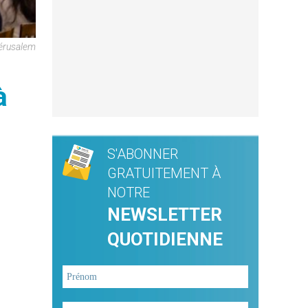
Jérusalem
à
S'ABONNER
GRATUITEMENT À
NOTRE
NEWSLETTER
QUOTIDIENNE