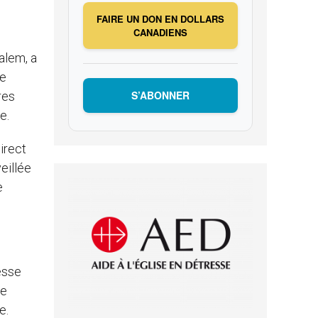
FAIRE UN DON EN DOLLARS
CANADIENS
salem, a
re
S’ABONNER
res
e.
irect
eillée
e
esse
de
e.