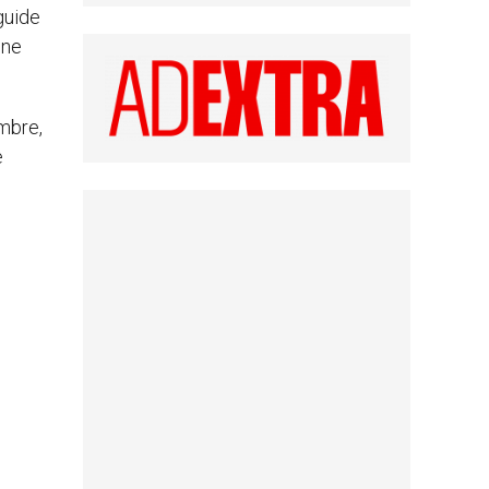
guide
une
mbre,
e