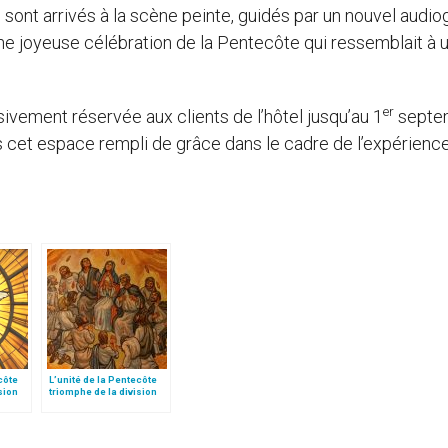
s sont arrivés à la scène peinte, guidés par un nouvel audio
une joyeuse célébration de la Pentecôte qui ressemblait à 
er
ivement réservée aux clients de l’hôtel jusqu’au 1
septe
s cet espace rempli de grâce dans le cadre de l’expérienc
côte
L’unité de la Pentecôte
sion
triomphe de la division
ollo
de Babel