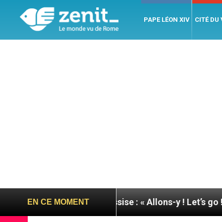
PAPE LÉON XIV
CITÉ DU
u pape à Assise : « Allons-y ! Let’s go ! »
Nicar
EN CE MOMENT