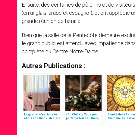
Ensuite, des centaines de pèlerins et de visiteur
(en anglais, arabe et espagnol), et ont apprécié 
grande réunion de famille.
Bien que la salle de la Pentecôte demeure exclus
le grand public est attendu avec impatience dan
complète du Centre Notre-Dame.
Autres Publications :
La guerre, c’est faire le
«Du Ciel à la Terre pour
L'unité de la Pente
choix « de Caïn », déplore
porter la Terre au Ciel»,
triomphe de la divi
le pape François
par Mgr Francesco Follo
de Babel, par Mgr F