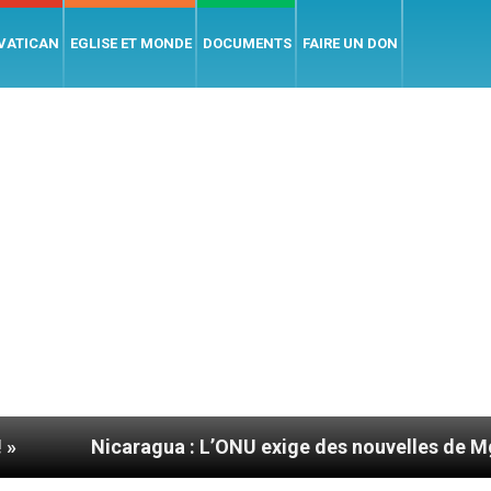
 VATICAN
EGLISE ET MONDE
DOCUMENTS
FAIRE UN DON
agua : L’ONU exige des nouvelles de Mgr Mata