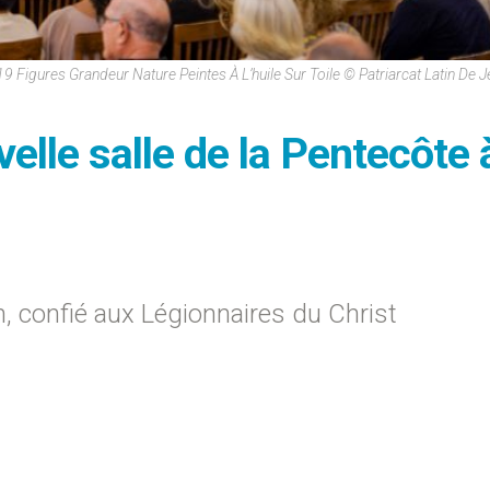
 Figures Grandeur Nature Peintes À L’huile Sur Toile © Patriarcat Latin De 
velle salle de la Pentecôte 
 confié aux Légionnaires du Christ