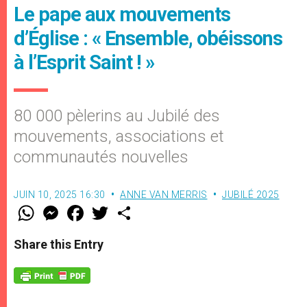
Le pape aux mouvements
d’Église : « Ensemble, obéissons
à l’Esprit Saint ! »
80 000 pèlerins au Jubilé des
mouvements, associations et
communautés nouvelles
JUIN 10, 2025 16:30
ANNE VAN MERRIS
JUBILÉ 2025
W
M
F
T
S
h
e
a
w
h
a
s
c
i
a
t
s
e
t
r
Share this Entry
s
e
b
t
e
A
n
o
e
p
g
o
r
p
e
k
r