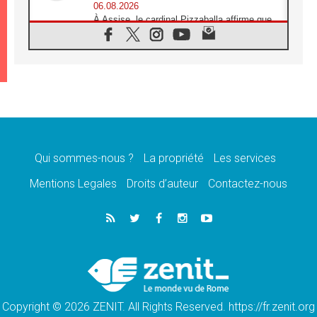
06.08.2026
À Assise, le cardinal Pizzaballa affirme que
«les chrétiens veulent la paix»
06.08.2026
Au Mexique, le cardinal Parolin invite à être
aux côtés des marginalisées
06.08.2026
À Assise, le Pape invite les jeunes à
«construire la civilisation de l'amour»
05.08.2026
La visite du Pape en Argentine portera «un
message de paix et de dignité humaine»
Qui sommes-nous ?
La propriété
Les services
05.08.2026
Mentions Legales
Droits d’auteur
Contactez-nous
«La visite du Pape en Uruguay renforcera
l'espérance» affirme Mgr Tróccoli
05.08.2026
Le nonce en Ukraine: «Il est inquiétant
d'entendre ceux qui bénissent la guerre»
05.08.2026
Léon XIV au Pérou, une lueur d'espoir pour
un peuple en quête de paix
Copyright © 2026 ZENIT. All Rights Reserved. https://fr.zenit.org