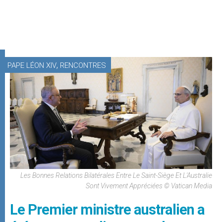
,
PAPE LÉON XIV
RENCONTRES
Les Bonnes Relations Bilatérales Entre Le Saint-Siège Et L'Australie
Sont Vivement Appréciées © Vatican Media
Le Premier ministre australien a