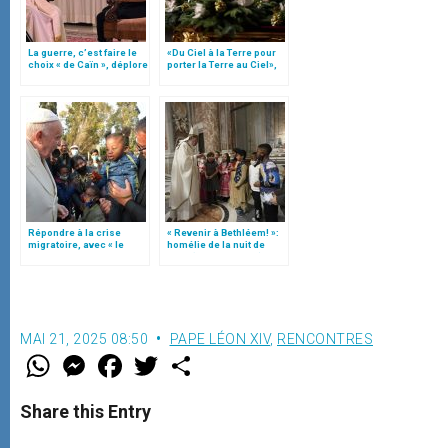
La guerre, c’est faire le
«Du Ciel à la Terre pour
choix « de Caïn », déplore
porter la Terre au Ciel»,
le pape François
par Mgr Francesco Follo
Répondre à la crise
« Revenir à Bethléem! »:
migratoire, avec « le
homélie de la nuit de
style de l’humanité »!
Noël (texte complet)
(texte complet)
MAI 21, 2025 08:50
PAPE LÉON XIV
,
RENCONTRES
W
M
F
T
S
h
e
a
w
h
a
s
c
i
a
t
s
e
t
r
Share this Entry
s
e
b
t
e
A
n
o
e