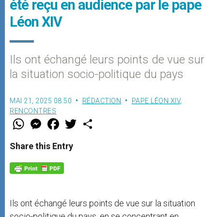
été reçu en audience par le pape
Léon XIV
Ils ont échangé leurs points de vue sur
la situation socio-politique du pays
MAI 21, 2025 08:50
RÉDACTION
PAPE LÉON XIV
,
RENCONTRES
W
M
F
T
S
h
e
a
w
h
a
s
c
i
a
t
s
e
t
r
Share this Entry
s
e
b
t
e
A
n
o
e
p
g
o
r
p
e
k
r
Ils ont échangé leurs points de vue sur la situation
socio-politique du pays, en se concentrant en