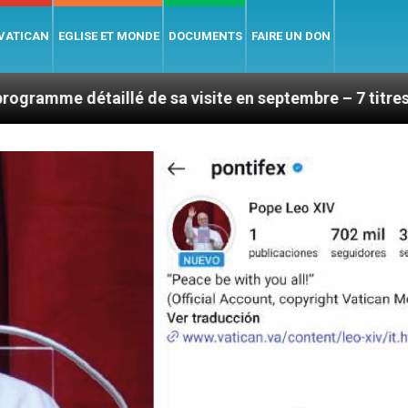
 VATICAN
EGLISE ET MONDE
DOCUMENTS
FAIRE UN DON
llé de sa visite en septembre – 7 titres, vendredi 7 ao