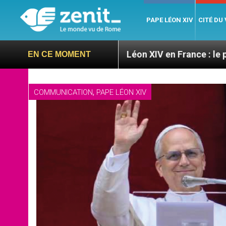
PAPE LÉON XIV
CITÉ DU
atoires
Léon XIV en France : le programme détai
EN CE MOMENT
,
COMMUNICATION
PAPE LÉON XIV