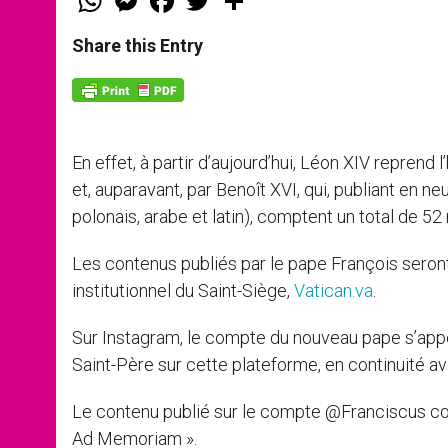
h
e
a
w
h
a
s
c
i
a
t
s
e
t
r
Share this Entry
s
e
b
t
e
A
n
o
e
p
g
o
r
p
e
k
r
En effet, à partir d’aujourd’hui, Léon XIV reprend
et, auparavant, par Benoît XVI, qui, publiant en neu
polonais, arabe et latin), comptent un total de 52
Les contenus publiés par le pape François seront
institutionnel du Saint-Siège,
Vatican.va
.
Sur Instagram, le compte du nouveau pape s’app
Saint-Père sur cette plateforme, en continuité 
Le contenu publié sur le compte @Franciscus co
Ad Memoriam ».