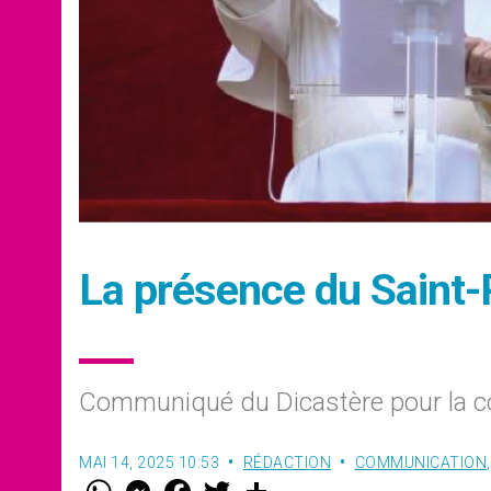
La présence du Saint-
Communiqué du Dicastère pour la 
MAI 14, 2025 10:53
RÉDACTION
COMMUNICATION
W
M
F
T
S