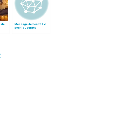
texte
Message de Benoît XVI
pour la Journée
e
mondiale de la paix 2009
V