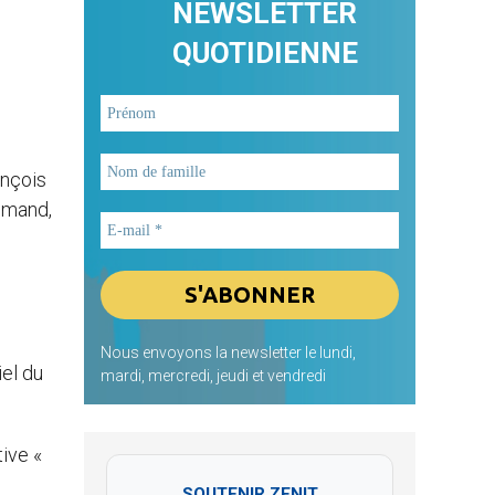
NEWSLETTER
QUOTIDIENNE
ançois
lemand,
Nous envoyons la newsletter le lundi,
iel du
mardi, mercredi, jeudi et vendredi
ive «
SOUTENIR ZENIT