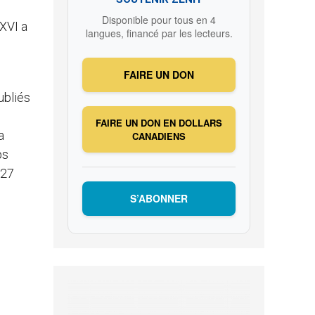
Disponible pour tous en 4
XVI a
langues, financé par les lecteurs.
FAIRE UN DON
ubliés
FAIRE UN DON EN DOLLARS
a
CANADIENS
ps
 27
S’ABONNER