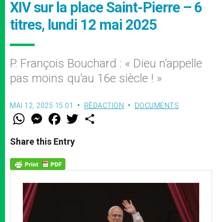
XIV sur la place Saint-Pierre – 6
titres, lundi 12 mai 2025
P. François Bouchard : « Dieu n’appelle
pas moins qu’au 16e siècle ! »
MAI 12, 2025 15:01
RÉDACTION
DOCUMENTS
W
M
F
T
S
h
e
a
w
h
a
s
c
i
a
t
s
e
t
r
Share this Entry
s
e
b
t
e
A
n
o
e
p
g
o
r
p
e
k
r