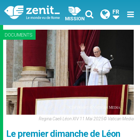
FR
MISSION
DOCUMENTS
Regina Caeli Léon XIV 11 Mai 2025© Vatican Media
Le premier dimanche de Léon