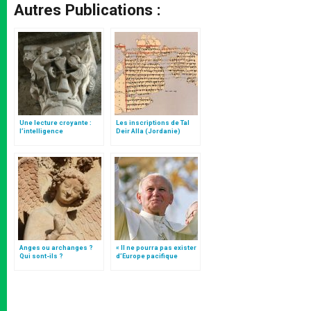
Autres Publications :
Une lecture croyante :
Les inscriptions de Tal
l’intelligence
Deir Alla (Jordanie)
typologique des deux
Testaments
Anges ou archanges ?
« Il ne pourra pas exister
Qui sont-ils ?
d’Europe pacifique
sans… »: l’Ukraine, dans
la vision de Jean-Paul II