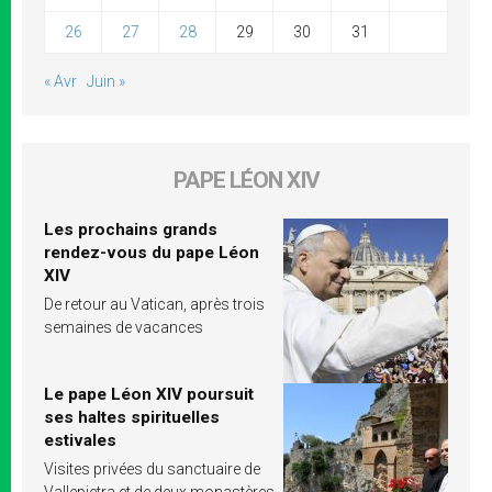
26
27
28
29
30
31
« Avr
Juin »
PAPE LÉON XIV
Les prochains grands
rendez-vous du pape Léon
XIV
De retour au Vatican, après trois
semaines de vacances
Le pape Léon XIV poursuit
ses haltes spirituelles
estivales
Visites privées du sanctuaire de
Vallepietra et de deux monastères