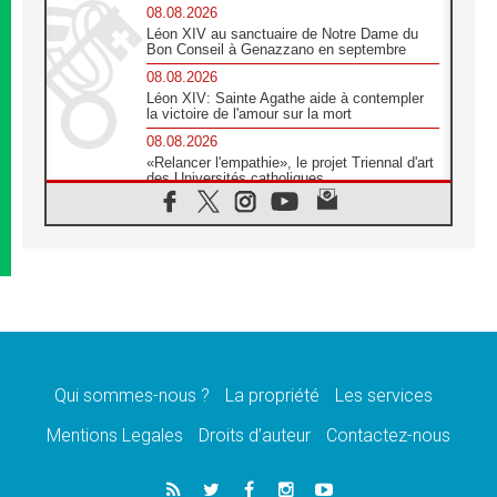
08.08.2026
Léon XIV au sanctuaire de Notre Dame du
Bon Conseil à Genazzano en septembre
08.08.2026
Léon XIV: Sainte Agathe aide à contempler
la victoire de l'amour sur la mort
08.08.2026
«Relancer l'empathie», le projet Triennal d'art
des Universités catholiques
08.08.2026
Signis 2026, donner la parole aux religieuses
catholiques
08.08.2026
Au Bangladesh, l'Église accompagne les
Dalits sur le chemin de la dignité
07.08.2026
Philippines: le vicariat apostolique de
Calapan devient un diocèse
Qui sommes-nous ?
La propriété
Les services
07.08.2026
Congo-Brazzaville: le 15 août, entre solennité
Mentions Legales
Droits d’auteur
Contactez-nous
de l'Assomption et mémoire nationale
07.08.2026
«La paix commence par l'empathie» estime