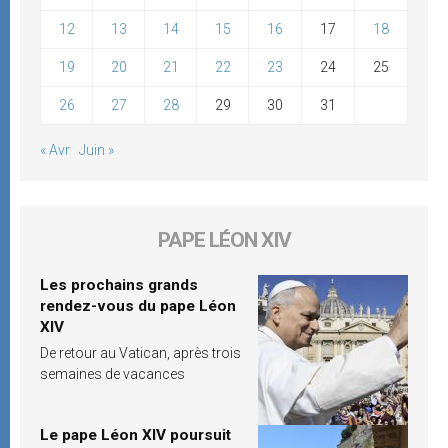
12
13
14
15
16
17
18
19
20
21
22
23
24
25
26
27
28
29
30
31
« Avr
Juin »
PAPE LÉON XIV
Les prochains grands
rendez-vous du pape Léon
XIV
De retour au Vatican, après trois
semaines de vacances
Le pape Léon XIV poursuit