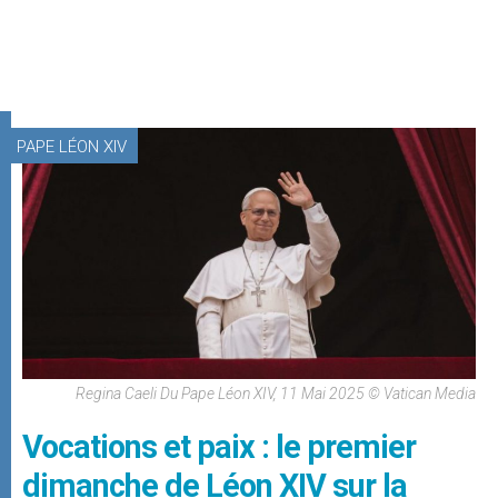
PAPE LÉON XIV
Regina Caeli Du Pape Léon XIV, 11 Mai 2025 © Vatican Media
Vocations et paix : le premier
dimanche de Léon XIV sur la