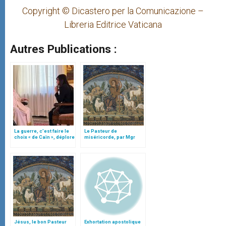
Copyright © Dicastero per la Comunicazione –
Libreria Editrice Vaticana
Autres Publications :
La guerre, c’est faire le
Le Pasteur de
choix « de Caïn », déplore
miséricorde, par Mgr
le pape François
Follo
Jésus, le bon Pasteur
Exhortation apostolique