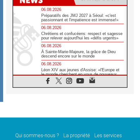
06.08.2026
Préparatifs des JMJ 2027 à Séoul: «c'est
passionnant et l'impatience est immense!»
06.08.2026
Chrétiens et confucéens: respect et sagesse
pour relever aujourd'hui les «défis urgents»
06.08.2026
À Sainte-Marie-Majeure, la grâce de Dieu
descend encore sur le monde
06.08.2026
Léon XIV aux jeunes d'Assise: «l'Europe et
le monde cherchent en vous de nouveaux
saints»
06.08.2026
À Assise, le cardinal Pizzaballa affirme que
«les chrétiens veulent la paix»
06.08.2026
Au Mexique, le cardinal Parolin invite à être
aux côtés des marginalisées
06.08.2026
À Assise, le Pape invite les jeunes à
«construire la civilisation de l'amour»
Qui sommes-nous ?
La propriété
Les services