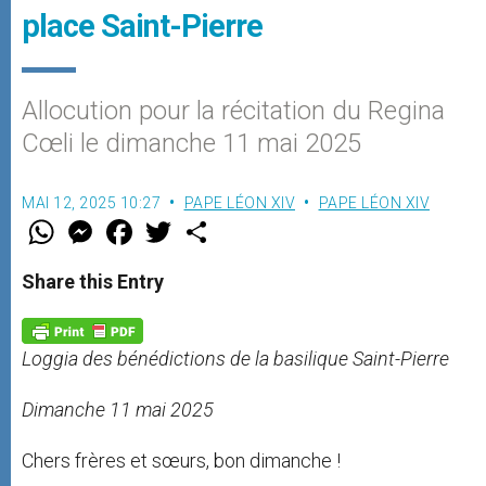
place Saint-Pierre
Allocution pour la récitation du Regina
Cœli le dimanche 11 mai 2025
MAI 12, 2025 10:27
PAPE LÉON XIV
PAPE LÉON XIV
W
M
F
T
S
h
e
a
w
h
a
s
c
i
a
t
s
e
t
r
Share this Entry
s
e
b
t
e
A
n
o
e
p
g
o
r
p
e
k
Loggia des bénédictions de la basilique Saint-Pierre
r
Dimanche 11 mai 2025
Chers frères et sœurs, bon dimanche !