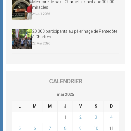
Mémoire de saint Charbel, le saint aux 30 000
miracles
24 Juil 2026
20 000 participants au pèlerinage de Pentecôte
à Chartres
22 Mai 2026
CALENDRIER
mai 2025
L
M
M
J
V
S
D
1
2
3
4
5
6
7
8
9
10
11