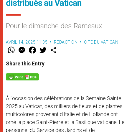
distribués au Vatican
Pour le dimanche des Rameaux
AVRIL 14, 2025 11:35
RÉDACTION
CITÉ DU VATICAN
W
M
F
T
S
h
e
a
w
h
a
s
c
i
a
t
s
e
t
r
Share this Entry
s
e
b
t
e
A
n
o
e
p
g
o
r
p
e
k
r
À l’occasion des célébrations de la Semaine Sainte
2025 au Vatican, des milliers de fleurs et de plantes
multicolores provenant d’Italie et de Hollande ont
orné la place Saint-Pierre et la Basilique vaticane. Le
personnel du Service des Jardins et de