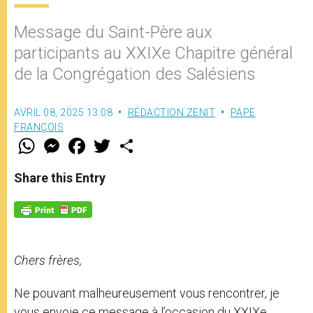
Message du Saint-Père aux
participants au XXIXe Chapitre général
de la Congrégation des Salésiens
AVRIL 08, 2025 13:08
RÉDACTION ZENIT
PAPE
FRANÇOIS
W
M
F
T
S
h
e
a
w
h
a
s
c
i
a
t
s
e
t
r
Share this Entry
s
e
b
t
e
A
n
o
e
p
g
o
r
p
e
k
r
Chers frères,
Ne pouvant malheureusement vous rencontrer, je
vous envoie ce message à l’occasion du XXIXe