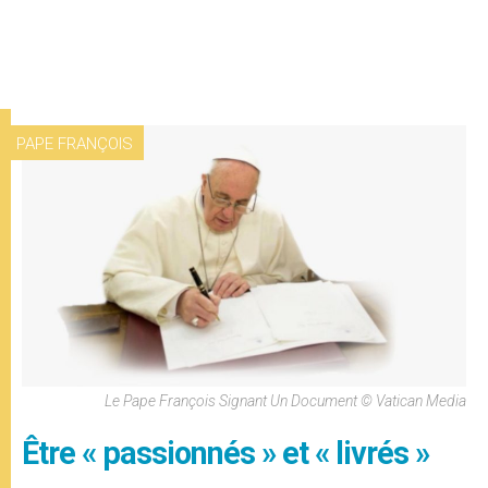
PAPE FRANÇOIS
Le Pape François Signant Un Document © Vatican Media
Être « passionnés » et « livrés »