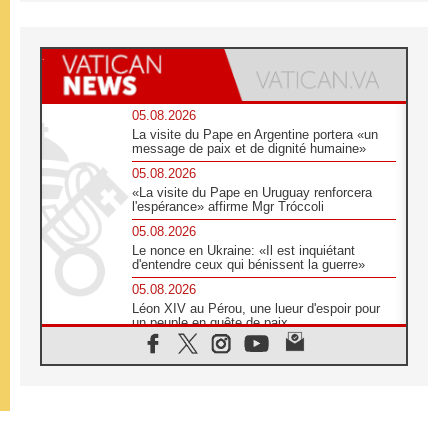
05.08.2026
La visite du Pape en Argentine portera «un
message de paix et de dignité humaine»
05.08.2026
«La visite du Pape en Uruguay renforcera
l'espérance» affirme Mgr Tróccoli
05.08.2026
Le nonce en Ukraine: «Il est inquiétant
d'entendre ceux qui bénissent la guerre»
05.08.2026
Léon XIV au Pérou, une lueur d'espoir pour
un peuple en quête de paix
05.08.2026
SCEAM: L'Église en Afrique vers
l'Assemblée ecclésiale de 2028 depuis
Addis-Abeba
05.08.2026
Le Pape exprime ses condoléances suite au