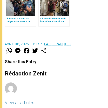
Répondre à la crise
« Revenir à Bethléem! »:
migratoire, avec « le
homélie de la nuit de
style de l’humanité »!
Noël (texte complet)
(texte complet)
AVRIL 08, 2025 13:08
PAPE FRANÇOIS
W
M
F
T
S
h
e
a
w
h
a
s
c
i
a
t
s
e
t
r
Share this Entry
s
e
b
t
e
A
n
o
e
p
g
o
r
Rédaction Zenit
p
e
k
r
View all articles