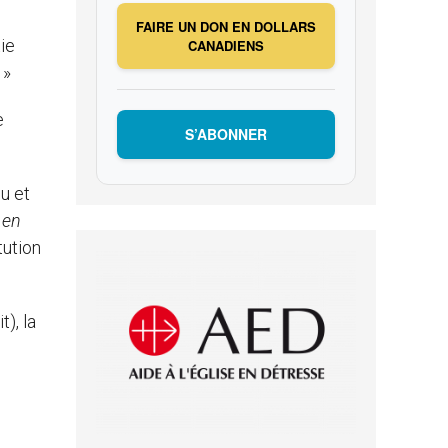
FAIRE UN DON EN DOLLARS
tie
CANADIENS
 »
e
S’ABONNER
pu et
 en
tution
t), la