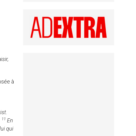
sir,
posée à
ist.
11
.
En
ui qui