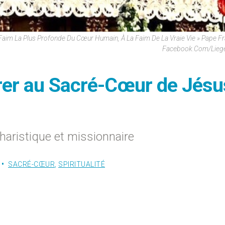
a Faim La Plus Profonde Du Cœur Humain, À La Faim De La Vraie Vie » Pape F
Facebook.com/Liege
rer au Sacré-Cœur de Jésu
haristique et missionnaire
SACRÉ-CŒUR
,
SPIRITUALITÉ