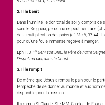
réalise tout ce qu’il a décidé
2. Il le bénit
Dans l’humilité, le don total de soi, y compris de
sans le Seigneur, personne ne peut rien faire (cf. 
de la multiplication des pains (cf. Mc 6, 37-44). 
pour qu’une foule immense reçoive à manger.
03
Eph 1, 3 :
Béni soit Dieu, le Père de notre Seign
l’Esprit, au ciel, dans le Christ.
3. Il le rompit
De même que Jésus a rompu le pain pour le partager
l’empêche de se donner au monde et aux hommes. P
disponible pour la mission.
Il a rompu St Claude, Ste MM, Charles de Foucaul