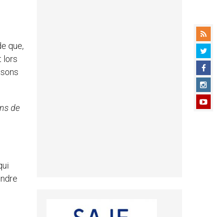
de que,
 lors
issons
ons de
qui
endre