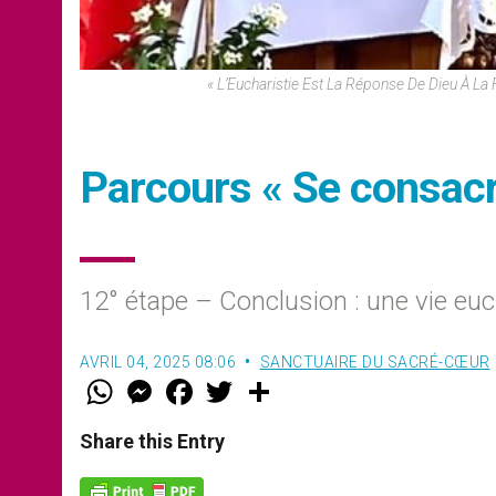
« L’Eucharistie Est La Réponse De Dieu À L
Parcours « Se consac
12° étape – Conclusion : une vie euc
AVRIL 04, 2025 08:06
SANCTUAIRE DU SACRÉ-CŒUR
W
M
F
T
S
h
e
a
w
h
a
s
c
i
a
t
s
e
t
r
Share this Entry
s
e
b
t
e
A
n
o
e
p
g
o
r