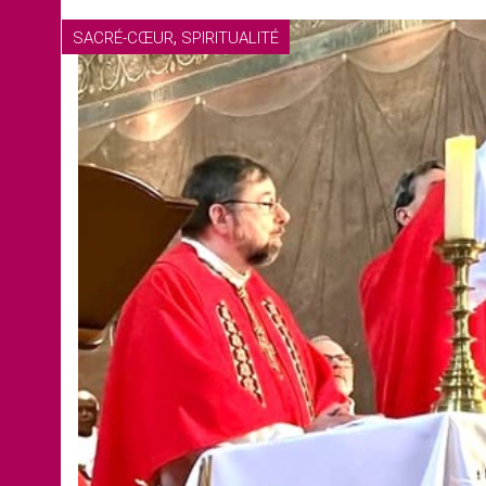
,
SACRÉ-CŒUR
SPIRITUALITÉ