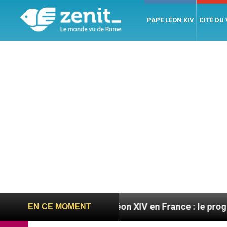
PAPE LÉON XIV
CITÉ DU
s
Léon XIV en France : le programme détaillé de
EN CE MOMENT