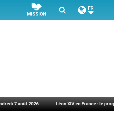
FR
MISSION
6
Léon XIV en France : le programme détaillé d