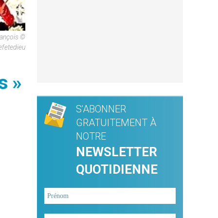
rançois ©
fetedieu
s »
S'ABONNER
GRATUITEMENT À
NOTRE
NEWSLETTER
QUOTIDIENNE