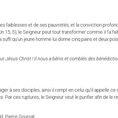
 ses faiblesses et de ses pauvretés, et la conviction profon
Jn 15, 5), le Seigneur peut tout transformer comme il l’a fait
Il a suffi qu’un jeune homme lui donne cinq pains et deux po
eur Jésus Christ ! Il nous a bénis et comblés des bénédicti
 à ses disciples, ainsi il rompt en celui qu’il appelle ce 
ar ces ruptures, le Seigneur veut le purifier afin de le r
d, Pierre Goursat …