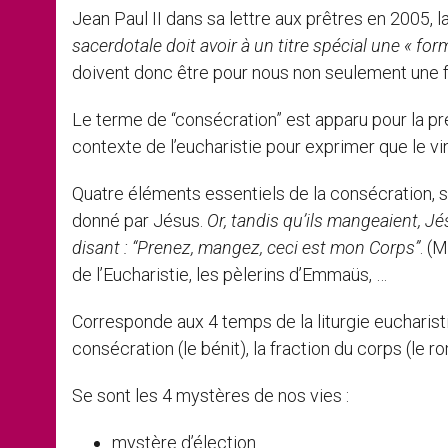
Jean Paul II dans sa lettre aux prêtres en 2005, la
sacerdotale doit avoir à un titre spécial une « fo
doivent donc être pour nous non seulement une fo
Le terme de “consécration” est apparu pour la prem
contexte de l’eucharistie pour exprimer que le vi
Quatre éléments essentiels de la consécration, sign
donné par Jésus.
Or, tandis qu’ils mangeaient, Jés
disant : “Prenez, mangez, ceci est mon Corps”
. (M
de l’Eucharistie, les pèlerins d’Emmaüs, …
Corresponde aux 4 temps de la liturgie eucharistique,
consécration (le bénit), la fraction du corps (le r
Se sont les 4 mystères de nos vies :
mystère d’élection