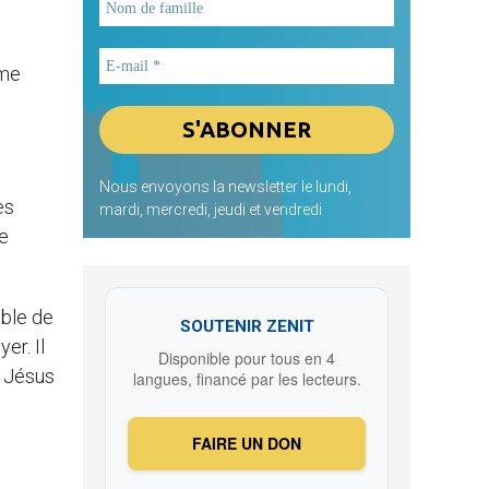
ème
Nous envoyons la newsletter le lundi,
es
mardi, mercredi, jeudi et vendredi
le
able de
SOUTENIR ZENIT
er. Il
Disponible pour tous en 4
e Jésus
langues, financé par les lecteurs.
FAIRE UN DON