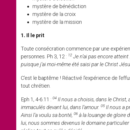
mystère de bénédiction
mystère de la croix
mystère de la mission
1. Il le prit
Toute consécration commence par une expérience 
12
personnes. Ph 3, 12 :
Je n’ai pas encore atteint
puisque j’ai moi-même été saisi par le Christ Jésu
C’est le baptême ! Réactivé l’expérience de l’eff
tout chrétien.
04
Eph 1, 4-6.11 :
Il nous a choisis, dans le Christ
05
immaculés devant lui, dans l’amour.
Il nous a pr
06
Ainsi l’a voulu sa bonté,
à la louange de gloire d
lui, nous sommes devenus le domaine particulier d