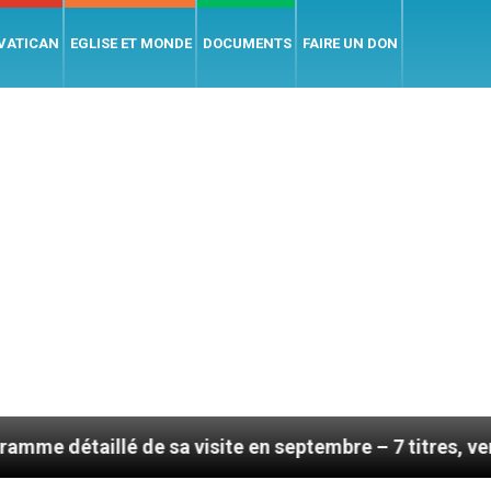
 VATICAN
EGLISE ET MONDE
DOCUMENTS
FAIRE UN DON
 sa visite en septembre – 7 titres, vendredi 7 août 202